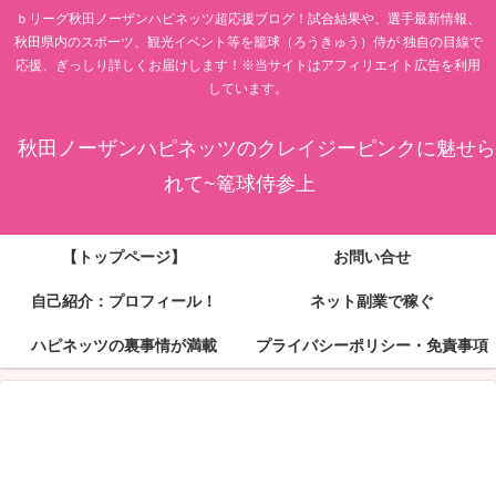
ｂリーグ秋田ノーザンハピネッツ超応援ブログ！試合結果や、選手最新情報、
秋田県内のスポーツ、観光イベント等を籠球（ろうきゅう）侍が 独自の目線で
応援、ぎっしり詳しくお届けします！※当サイトはアフィリエイト広告を利用
しています。
秋田ノーザンハピネッツのクレイジーピンクに魅せら
れて~篭球侍参上
【トップページ】
お問い合せ
自己紹介：プロフィール！
ネット副業で稼ぐ
ハピネッツの裏事情が満載
プライバシーポリシー・免責事項