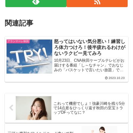
関連記事
怒ってはいない気分悪い！練習し
アランマーレ秋田
ろ体力つけろ！後半疲れるわけが
ないラクビー見てみろ
10月23日、CNA秋田ケーブルテレビがお
届けする番組「し～なチャン」でおなじ
みの「バスケットで言いたい放題」で京
都戦の秋田を中村和夫氏が振り返った。
2023.10.23
ハピネッツ 京都ハンナリーズ戦／アラン
マーレ 姫路イーグレッツ戦を振り返る⇒
京都のターオー...
これって機密でしょ！強豪川崎を残り5分
で14点差をひっくり返す秋田の至宝トラ
ップDFってなに？