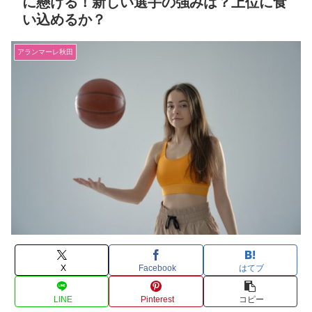
に懸ける！新しい選手の強みは？上位に食
い込めるか？
アランマーレ秋田
X
Facebook
はてブ
LINE
Pinterest
コピー