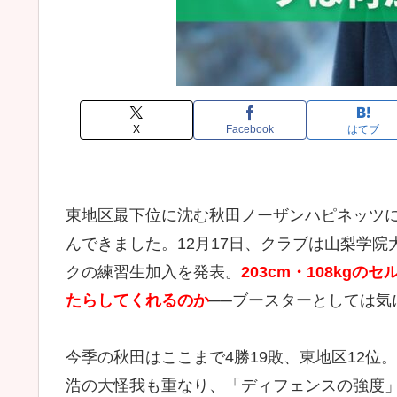
X
Facebook
はてブ
東地区最下位に沈む秋田ノーザンハピネッツ
んできました。12月17日、クラブは山梨学
クの練習生加入を発表。
203cm・108kg
たらしてくれるのか
──ブースターとしては気
今季の秋田はここまで4勝19敗、東地区12
浩の大怪我も重なり、「ディフェンスの強度