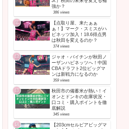
Jr.）秋田の未来を変える補
強か？
386 views
【点取り屋、来たぁぁ
ぁ！】マーク・スミスがハ
ピネッツ加入！18.6得点男
は秋田を変えるのか？
374 views
ジャオ・バイチンが秋田ノ
ーザンハピネッツへ！中国
CBAドラフト2位ビッグマ
ンは新戦力になるのか
359 views
秋田市の備蓄米が熱い！イ
オンとドンキの在庫状況・
口コミ・購入ポイントを徹
底解説
345 views
【203cmセルビアビッグマ