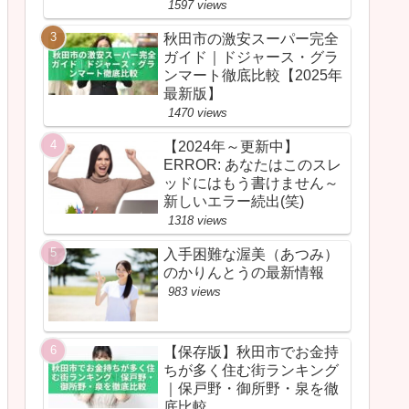
1597 views
秋田市の激安スーパー完全
ガイド｜ドジャース・グラ
ンマート徹底比較【2025年
最新版】
1470 views
【2024年～更新中】
ERROR: あなたはこのスレ
ッドにはもう書けません～
新しいエラー続出(笑)
1318 views
入手困難な渥美（あつみ）
のかりんとうの最新情報
983 views
【保存版】秋田市でお金持
ちが多く住む街ランキング
｜保戸野・御所野・泉を徹
底比較