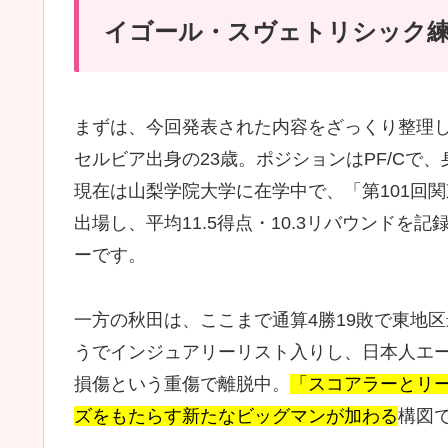
イゴール・スヴェトリシック練
まずは、今回発表された内容をざっくり整理
セルビア出身の23歳。ポジションはPF/Cで、身
現在は山梨学院大学に在学中で、「第101回関
出場し、平均11.5得点・10.3リバウンド
ーです。
一方の秋田は、ここまで通算4勝19敗で東地区
うでインジュアリーリスト入りし、日本人エ
損傷という重傷で離脱中。
「スコアラーとリ
ズをもたらす新たなビッグマンが加わる
構図