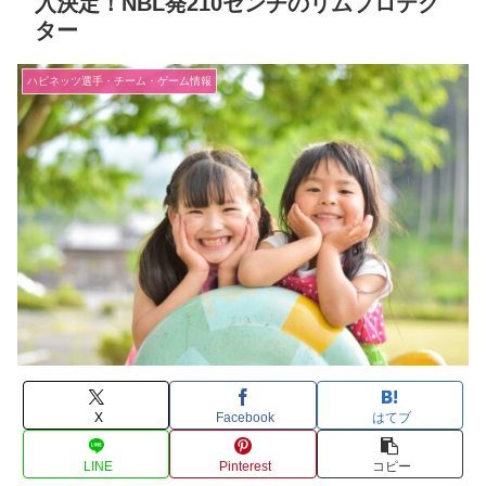
入決定！NBL発210センチのリムプロテク
ター
ハピネッツ選手・チーム・ゲーム情報
X
Facebook
はてブ
LINE
Pinterest
コピー