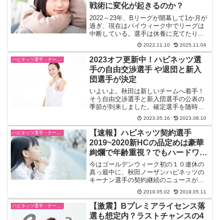
戦術に変化が起きるのか？
2022～23年、Bリーグが開幕して1か月が
過ぎ、現在はバイウィーク中でリーグは
中断している。選手は休養に充てたり、
練習再開したりしていると思うが、今シ
2022.11.10
2025.11.04
ーズン新生秋田の印象はどうであった
か？センターザック選手の合流が遅れた
2023オフ更新中！ハピネッツ選
ハピネッツ選手・チーム・ゲーム情報
とはいえ、4勝5敗...
手の自由交渉選手 や退団と新入
団選手が決定
いよいよ。秋田は新しいチームへ着手！
そう自由交渉選手と新入団選手の公表の
季節が到来しました。確定選手を随時公
表していきますね。新入団選手について
2023.05.16
2023.08.10
は長ければ7月までずれ込むことがありま
す。今回は入国規制も影響したいと思う
【速報】ハピネッツ契約選手
ハピネッツ選手・チーム・ゲーム情報
ので、早く決めて指導し...
2019~2020新HCの品定めは豪華
絢爛で年齢重視？でもハードワー
ク耐えれる？
今はゴールデンウィーク初の１０連休の
真っ最中に、秋田ノーザンハピネッツの
キーナン選手の契約継続のニュースが入
ってきました。うーん、彼の早い意思表
2019.05.02
2019.05.11
示は来季へのある意味、決意表明でもあ
ります。重要な得点源ですし、２シーズ
【激震】Bプレミアライセンス落
ハピネッツ選手・チーム・ゲーム情報
ン目となる日本での経験も...
選も想定内？ラストチャンスの4