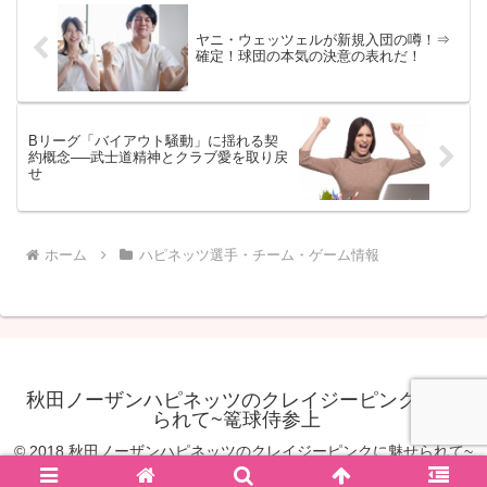
ヤニ・ウェッツェルが新規入団の噂！⇒
確定！球団の本気の決意の表れだ！
Bリーグ「バイアウト騒動」に揺れる契
約概念──武士道精神とクラブ愛を取り戻
せ
ホーム
ハピネッツ選手・チーム・ゲーム情報
秋田ノーザンハピネッツのクレイジーピンクに魅せ
られて~篭球侍参上
© 2018 秋田ノーザンハピネッツのクレイジーピンクに魅せられて~
篭球侍参上.