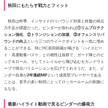
秋田にもたらす戦力とフィット
秋田は昨季、インサイドのリバウンド対策と終盤の得点
力不足が課題だった。ピンダーが加われば
①リムプロテク
ション強化
、
②トランジションの加速
、
③オフェンスリバ
ウンドの向上
という三つのウイークポイントを一気に埋め
ることができる。特にHC前田顕蔵が掲げる「ハイスピー
ド・高運動量バスケ」との相性は抜群で、ガード陣とのピ
ック＆ロール、そしてトレイルから飛び込むセカンドウェ
ーブで得点バリエーションを広げてくれそうだ。また、ピ
ンダー自身が
2年連続MIP
という成長型プレーヤーである
ことは、若手の多い秋田にとってロッカールームの刺激に
もなる。
最新ハイライト動画で見るピンダーの爆発力