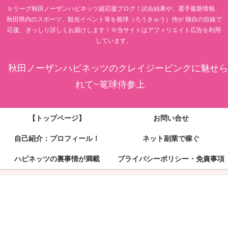
ｂリーグ秋田ノーザンハピネッツ超応援ブログ！試合結果や、選手最新情報、
秋田県内のスポーツ、観光イベント等を籠球（ろうきゅう）侍が 独自の目線で
応援、ぎっしり詳しくお届けします！※当サイトはアフィリエイト広告を利用
しています。
秋田ノーザンハピネッツのクレイジーピンクに魅せら
れて~篭球侍参上
【トップページ】
お問い合せ
自己紹介：プロフィール！
ネット副業で稼ぐ
ハピネッツの裏事情が満載
プライバシーポリシー・免責事項