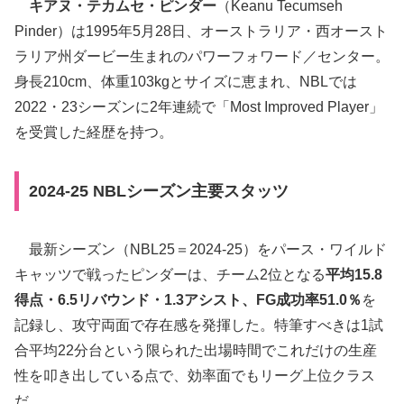
キアヌ・テカムセ・ピンダー
（Keanu Tecumseh
Pinder）は1995年5月28日、オーストラリア・西オースト
ラリア州ダービー生まれのパワーフォワード／センター。
身長210cm、体重103kgとサイズに恵まれ、NBLでは
2022・23シーズンに2年連続で「Most Improved Player」
を受賞した経歴を持つ。
2024-25 NBLシーズン主要スタッツ
最新シーズン（NBL25＝2024-25）をパース・ワイルド
キャッツで戦ったピンダーは、チーム2位となる
平均15.8
得点・6.5リバウンド・1.3アシスト、FG成功率51.0％
を
記録し、攻守両面で存在感を発揮した。特筆すべきは1試
合平均22分台という限られた出場時間でこれだけの生産
性を叩き出している点で、効率面でもリーグ上位クラス
だ。