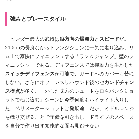
強みとプレースタイル
ピンダー最大の武器は
縦方向の爆発力
と
スピード
だ。
210cmの長身ながらトランジションに一気に走り込み、リ
ム上で豪快にフィニッシュする「ラン＆ジャンプ」型のフ
ィニッシャーである。ディフェンスでは機動力を生かした
スイッチディフェンス
が可能で、ガードへのカバーも苦に
しない。さらにオフェンスリバウンド後の
セカンドチャン
ス得点
が多く、「外した味方のシュートを自らバンクショ
ットでねじ込む」シーンは今季何度もハイライト入りし
た。ペリメーターショットは発展途上だが、ミドルレンジ
を織り交ぜることで守備を引き出し、ドライブのスペース
を自分で作り出す知能的な面も見逃せない。