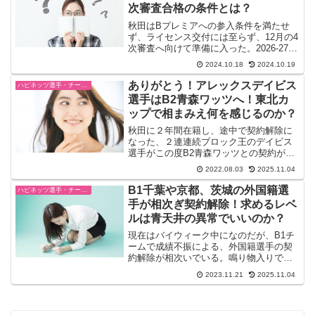
次審査合格の条件とは？
秋田はBプレミアへの参入条件を満たせ
ず、ライセンス交付には至らず、12月の4
次審査へ向けて準備に入った。2026-27シ
ーズンにBプレミアでプレーするための第
2024.10.18
2024.10.19
1次から第3次審査を通過し、ライセンス
が交付されたクラブが発表された。リニ
ありがとう！アレックスデイビス
ハピネッツ選手・チーム・ゲーム情報
ューアル...
選手はB2青森ワッツへ！東北カ
ップで相まみえ何を感じるのか？
秋田に２年間在籍し、途中で契約解除に
なった、２連連続ブロック王のデイビス
選手がこの度B2青森ワッツとの契約が決
まった。なかなか去就が決まらなかった
2022.08.03
2025.11.04
彼がカテゴリーは違えど日本でプレーす
ることを選んだ。隣の青森なので、また
B1千葉や京都、茨城の外国籍選
ハピネッツ選手・チーム・ゲーム情報
親近感がある。デイビス...
手が相次ぎ契約解除！求めるレベ
ルは青天井の異常でいいのか？
現在はバイウィーク中になのだが、B1チ
ームで成績不振による、外国籍選手の契
約解除が相次いでいる。鳴り物入りで活
躍が期待される外国籍選手の存在は大き
2023.11.21
2025.11.04
いし、チームにアジャストして、大車輪
の活躍で、、、。とは現実に行かないの
だ。京都ハンナリーズは...