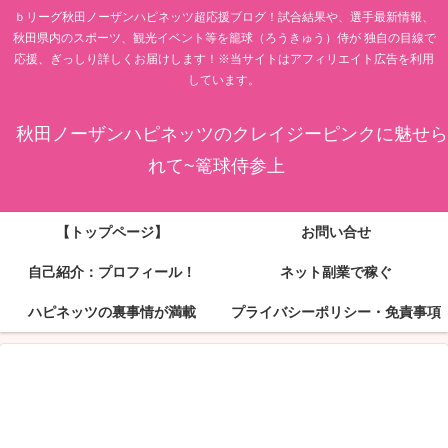
ｂリーグ秋田ノーザンハピネッツ超応援ブログ！試合結果や、選手最新情報、
秋田県内のスポーツ、観光イベント等を籠球（ろうきゅう）侍が 独自の目線で
応援、ぎっしり詳しくお届けします！※当サイトはアフィリエイト広告を利用
しています。
秋田ノーザンハピネッツのクレイジーピンクに魅せら
れて~篭球侍参上
【トップページ】
お問い合せ
自己紹介：プロフィール！
ネット副業で稼ぐ
ハピネッツの裏事情が満載
プライバシーポリシー・免責事項