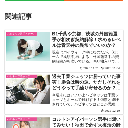
関連記事
B1千葉や京都、茨城の外国籍選
ハピネッツ選手・チーム・ゲーム情報
手が相次ぎ契約解除！求めるレベ
ルは青天井の異常でいいのか？
現在はバイウィーク中になのだが、B1チ
ームで成績不振による、外国籍選手の契
約解除が相次いでいる。鳴り物入りで活
躍が期待される外国籍選手の存在は大き
2023.11.21
2025.11.04
いし、チームにアジャストして、大車輪
の活躍で、、、。とは現実に行かないの
過去千葉ジェッツに勝っていた事
ハピネッツ選手・チーム・ゲーム情報
だ。京都ハンナリーズは...
実！勝負は時の運、ただしそれを
どうやって手繰り寄せるのか？が
問題！
今週末にはいよいよハピネッツは千葉ジ
ェッツとホームで対戦する！強敵と連呼
されていて、ハピネッツはどこか恐縮し
ているかの空気がある。その原因は前節
2018.12.19
の北海道戦の戦い方、負け方に起因して
いるかのようだ。対する千葉もＡ東京と
コルトンアイバーソン選手に聞い
ハピネッツ選手・チーム・ゲーム情報
戦って勝利しているからそ...
てみたい！秋田で必ず大復活の野