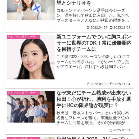
望とシナリオを
コルトンアイバーソン選手は今シーズ
ン、満を持して秋田に入団した。私たち
ブースターもどんなにか秋田の躍進を期
待した。大型外国人選手のパフォーマン
2022.04.27
2025.11.04
スといえば、圧倒的なゴール下の存在。
インサイドの支配。「ここぞという時」
新ユニフォームでついに胸スポン
ハピネッツ選手・チーム・ゲーム情報
は個人で打開できる高さ。宇...
サーに世界のTDK！常に優勝圏内
を目指すチームに
この度2022～23シーズンの新しいユニフ
ォームが公開された。上がホームでした
がアウエーだ。注目すべきは胸スポンサ
ーだ。今までは背中上位にあったTDKが
堂々と胸の位置に収まった。よく世界陸
上ではお目にかかるTDKのゼッケン。電
2022.08.02
2025.11.04
子部品大手のＴ...
なぜ未だにチーム熟成が出来ない
ハピネッツ選手・チーム・ゲーム情報
秋田！心が折れ、勝利を手放す選
手にHCの限界論が現実に？
秋田は「連敗ストッパー」という実に不
名誉なフレーズが響く。東地区最下位の
チームに白星を献上、その試合内容が問
われている。本来なら、今の時期はチー
2025.03.31
ムの熟成が進み、いよいよ強みが発揮で
きる時期が到来するはずである。しかし