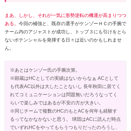
まあ、しかし、それが一気に形勢逆転の機運が高まりつつ
ある。
今回の補強と、既存の選手がケンゾーＨＣの手腕で
チーム内のアジャストが成功し、トップ３にも引けをとら
ないポテンシャルを発揮する日々は近いのかもしれませ
ん。
※あとはケンゾー氏の手腕次第。
※顕蔵はHCとしての実績はないからなぁ ACとして
も代表AC以外は大したことないし 長年秋田に居てく
れてコミュニケーションは問題無いだろうなってく
らいで楽しみではあるが不安の方が大きい。
※同じチームで複数のHCのもとACを何年も経験す
るってなかなかないと思う。 球団はACに読んだ時点
でいずれHCをやってもらうつもりだったのろうし、