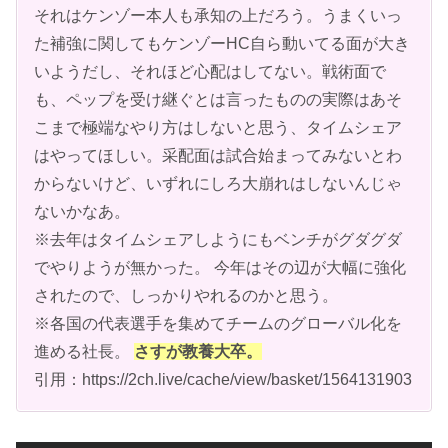
それはケンゾー本人も承知の上だろう。うまくいっ
た補強に関してもケンゾーHC自ら動いてる面が大き
いようだし、それほど心配はしてない。戦術面で
も、ペップを受け継ぐとは言ったものの実際はあそ
こまで極端なやり方はしないと思う、タイムシェア
はやってほしい。采配面は試合始まってみないとわ
からないけど、いずれにしろ大崩れはしないんじゃ
ないかなあ。
※去年はタイムシェアしようにもベンチがグダグダ
でやりようが無かった。 今年はその辺が大幅に強化
されたので、しっかりやれるのかと思う。
※各国の代表選手を集めてチームのグローバル化を
進める社長。
さすが教養大卒。
引用：https://2ch.live/cache/view/basket/1564131903