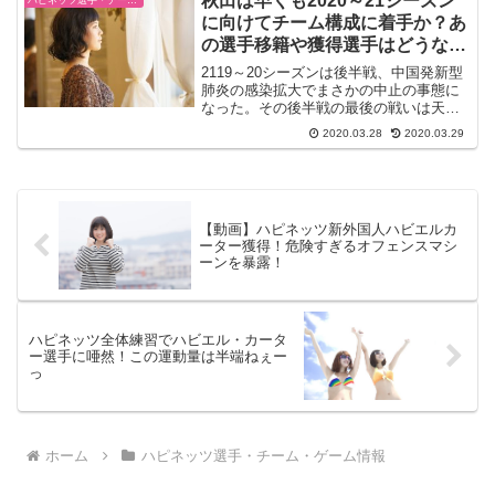
秋田は早くも2020～21シーズン
ハピネッツ選手・チーム・ゲーム情報
秋田の場合、ここにきて勝...
に向けてチーム構成に着手か？あ
の選手移籍や獲得選手はどうな
る？
2119～20シーズンは後半戦、中国発新型
肺炎の感染拡大でまさかの中止の事態に
なった。その後半戦の最後の戦いは天皇
杯優勝の渋谷との２連戦。１勝１敗の５
2020.03.28
2020.03.29
分の結果をもって終了はどう感じただろ
うか？準備期間、試合勘、いろんな影響
もあるが、これから...
【動画】ハピネッツ新外国人ハビエルカ
ーター獲得！危険すぎるオフェンスマシ
ーンを暴露！
ハピネッツ全体練習でハビエル・カータ
ー選手に唖然！この運動量は半端ねぇー
っ
ホーム
ハピネッツ選手・チーム・ゲーム情報