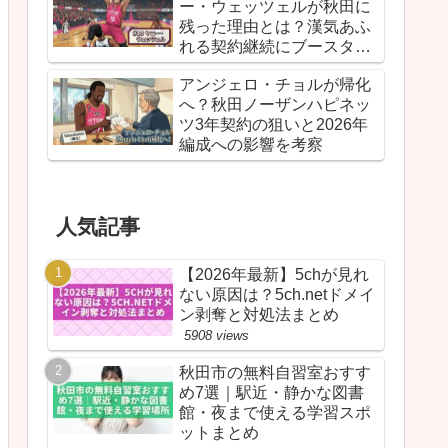
ー・ウェッツェルが秋田に
残った理由とは？漢気あふ
れる契約継続にブースター
が胸を熱くしたワケ
アンジェロ・チョルが帰化
へ？秋田ノーザンハピネッ
ツ3年契約の狙いと2026年
編成への影響を考察
人気記事
【2026年最新】5chが見れ
ない原因は？5ch.netドメイ
ン剥奪と対処法まとめ
5908 views
秋田市の無料自習室おすす
め7選｜駅近・静かな図書
館・夜まで使える学習スポ
ットまとめ