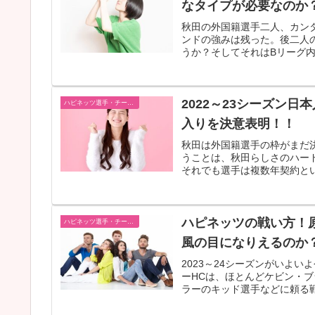
なタイプが必要なのか
秋田の外国籍選手二人、カン
ンドの強みは残った。後二人
うか？そしてそれはBリーグ内
2022～23シーズン
ハピネッツ選手・チーム・ゲーム情報
入りを決意表明！！
秋田は外国籍選手の枠がまだ
うことは、秋田らしさのハー
それでも選手は複数年契約とい
ハピネッツの戦い方！
ハピネッツ選手・チーム・ゲーム情報
風の目になりえるのか
2023～24シーズンがいよ
ーHCは、ほとんどケビン・
ラーのキッド選手などに頼る戦