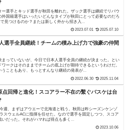
？
ター選手とキッド選手が秋田を離れた。ザック選手は継続でリバウ
の外国籍選手はいったいどんなタイプが秋田にとって必要なのだろ
で見つけるのか？または新しく外から招き入...
2023.07.01
2025.07.10
日本人選手全員継続！チームの積み上げ力で強豪の仲間
決まっていないが、今日で日本人選手全員の継続が決まった。とい
ドワークはそのままでチームの底上げが期待できるというわけだ。
うこともあり、もっとすんなり継続の発表が...
2022.06.30
2025.11.04
原点回帰と進化！スコアラー不在の繫ぐバスケは台
？
いよ今週、まずはアウエーで北海道と戦う。秋田は昨シーズンケンゾ
ブラスウェルACに指揮を任せた。なので選手を固定しつつ、スコア
いだった。それがハマれば得点も多く...
2023.10.06