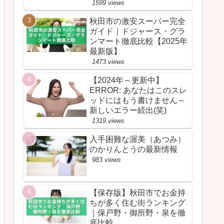
1599 views
秋田市の激安スーパー完全
ガイド｜ドジャース・グラ
ンマート徹底比較【2025年
最新版】
1473 views
【2024年～更新中】
ERROR: あなたはこのスレ
ッドにはもう書けません～
新しいエラー続出(笑)
1319 views
入手困難な渥美（あつみ）
のかりんとうの最新情報
983 views
【保存版】秋田市でお金持
ちが多く住む街ランキング
｜保戸野・御所野・泉を徹
底比較