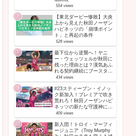
554 views
【東北ダービー惨敗】大炎
上から見えた秋田ノーザン
ハピネッツの「崩壊ポイン
ト」と再起の条件
528 views
最下位から逆襲へ！ヤニ
ー・ウェッツェルが秋田に
残った理由とは？漢気あふ
れる契約継続にブースター
が胸を熱くしたワケ
434 views
#23スティーブン・イノッ
ク新加入！プレミアで吹き
荒れろ！秋田ノーザンハピ
ネッツの新たな守護神にな
るか
409 views
新入団！トロイ・マーフィ
ージュニア（Troy Murphy