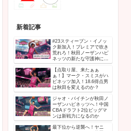
新着記事
#23スティーブン・イノッ
ク新加入！プレミアで吹き
荒れろ！秋田ノーザンハピ
ネッツの新たな守護神にな
るか
【点取り屋、来たぁぁ
ぁ！】マーク・スミスがハ
ピネッツ加入！18.6得点男
は秋田を変えるのか？
ジャオ・バイチンが秋田ノ
ーザンハピネッツへ！中国
CBAドラフト2位ビッグマ
ンは新戦力になるのか
最下位から逆襲へ！ヤニ