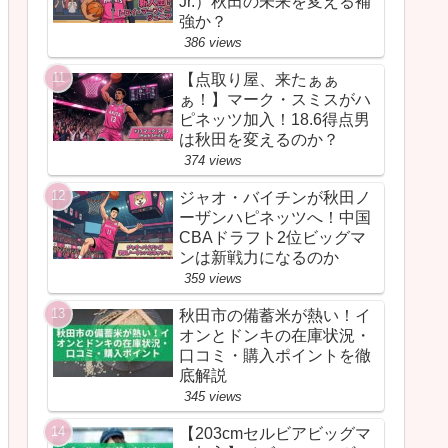
Jr.）秋田の未来を変える補
強か？
386 views
【点取り屋、来たぁぁ
ぁ！】マーク・スミスがハ
ピネッツ加入！18.6得点男
は秋田を変えるのか？
374 views
ジャオ・バイチンが秋田ノ
ーザンハピネッツへ！中国
CBAドラフト2位ビッグマ
ンは新戦力になるのか
359 views
秋田市の備蓄米が熱い！イ
オンとドンキの在庫状況・
口コミ・購入ポイントを徹
底解説
345 views
【203cmセルビアビッグマ