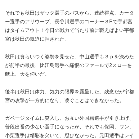
それでも秋田はザック選手のパスから、連続得点、カータ
ー選手のアリウープ、長谷川選手のコーナー３Pで宇都宮
はタイムアウト！今日の戦力で当たり前に戦えばよい宇都
宮は秋田の気迫に押された。
秋田は食らいつく姿勢を見せた。中山選手も３ｐを決めた
が前半の最後、比江島選手へ痛恨のファールで2スローを
献上、天を仰いだ。
後半は秋田は体力、気力の限界を露呈した。残念だが宇都
宮の攻撃が一方的になり、凌ぐことはできなかった。
ガベージタイムに突入し、お互い外国籍選手が引き上げ、
普段出番の少ない選手になったが、それでも保岡、ワン、
小栗選手は精彩を欠いて、忍びなかった。元田選手はレイ