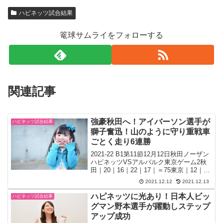
ハピネッツ試合結果
篭球サムライをフォローする
関連記事
強豪秋田へ！アイバーソン選手が
ハピネッツ試合結果
獅子奮迅！山のように守り重戦車
ごとく走り6連勝
2021-22 B1第11節12月12日秋田ノーザン
ハピネッツVSアルバルク東京ゲーム2秋
田｜20｜16｜22｜17｜＝75東京｜12｜23
｜16｜17｜＝68ケンゾーHCコメント選手
2021.12.12
2021.12.13
たちが素晴らしい集中力で40分間しっか
り戦ってくれました...
ハピネッツに光あり！日本人ビッ
ハピネッツ試合結果
グマン野本選手が躍動しステップ
アップ成功