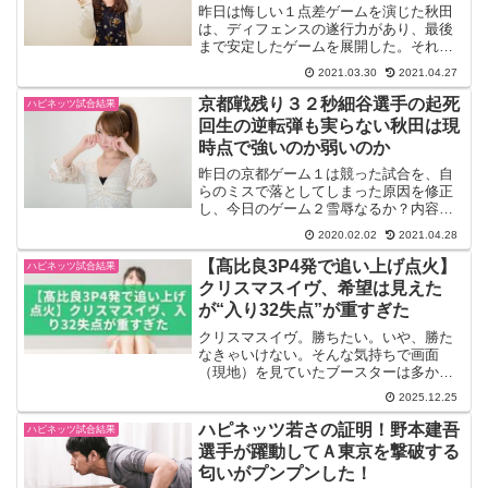
昨日は悔しい１点差ゲームを演じた秋田
は、ディフェンスの遂行力があり、最後
まで安定したゲームを展開した。それだ
けに勝たせてあげたかったが、それでも
2021.03.30
2021.04.27
勝利の女神が微笑むまでには何かが、足
りないのだろう。その何かをつかむため
京都戦残り３２秒細谷選手の起死
ハピネッツ試合結果
に、チャレンジは続く。2...
回生の逆転弾も実らない秋田は現
時点で強いのか弱いのか
昨日の京都ゲーム１は競った試合を、自
らのミスで落としてしまった原因を修正
し、今日のゲーム２雪辱なるか？内容が
問われる試合となる。キーナン選手、古
2020.02.02
2021.04.28
川選手なしでの試合が続くがコールビー
選手、カーター選手も体調的にきついと
【髙比良3P4発で追い上げ点火】
ハピネッツ試合結果
思いますが、奮起して引っ...
クリスマスイヴ、希望は見えた
が“入り32失点”が重すぎた
クリスマスイヴ。勝ちたい。いや、勝た
なきゃいけない。そんな気持ちで画面
（現地）を見ていたブースターは多かっ
たはずです。相手は今季のレバンガ北海
2025.12.25
道。富永啓生の得点力、オカフォーのサ
イズと巧さ、さらにジョーンズらベテラ
ハピネッツ若さの証明！野本建吾
ハピネッツ試合結果
ン勢の落ち着き。攻撃力の「...
選手が躍動してＡ東京を撃破する
匂いがプンプンした！