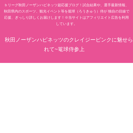
ｂリーグ秋田ノーザンハピネッツ超応援ブログ！試合結果や、選手最新情報、
秋田県内のスポーツ、観光イベント等を籠球（ろうきゅう）侍が 独自の目線で
応援、ぎっしり詳しくお届けします！※当サイトはアフィリエイト広告を利用
しています。
秋田ノーザンハピネッツのクレイジーピンクに魅せら
れて~篭球侍参上