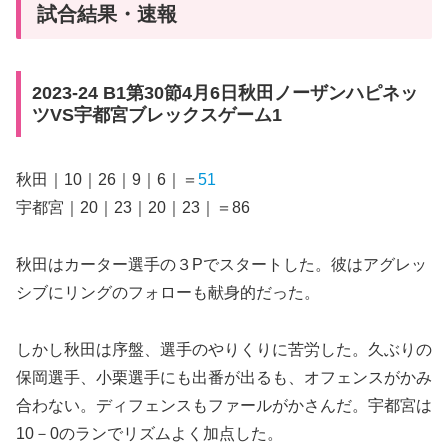
試合結果・速報
2023-24 B1第30節4月6日秋田ノーザンハピネッ
ツVS宇都宮ブレックスゲーム1
秋田｜10｜26｜9｜6｜＝
51
宇都宮｜20｜23｜20｜23｜＝86
秋田はカーター選手の３Pでスタートした。彼はアグレッ
シブにリングのフォローも献身的だった。
しかし秋田は序盤、選手のやりくりに苦労した。久ぶりの
保岡選手、小栗選手にも出番が出るも、オフェンスがかみ
合わない。ディフェンスもファールがかさんだ。宇都宮は
10－0のランでリズムよく加点した。