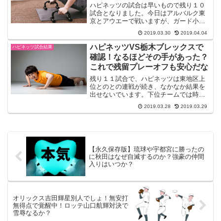
ハピネッツの試合は早いもので残り１０
試合となりました。今日はアルバルク東
京とアウエーで戦いますが、ガード小島
元基選手とフォワード・ウィリアムズ選
2019.03.30
2019.04.04
手が欠場予定。これはチャンピオンシッ
プ対策かも。だったらここいらでハピネ
ハピネッツVS栃木ブレックスで
ハピネッツ試合結果
ッツも付け込んで、勝利を...
確認！なるほどその手があった？
これで残留プレーオフも安心だな
残り１１試合で、ハピネッツは東地区上
位とのとの連戦が続き、なかなか結果を
出せないでいます。下位チームでは時々
勝利するも、チームとしてはムラがあ
2019.03.28
2019.03.29
り、全体の最下位の滋賀に連敗してしま
ったことで、なかなか浮上のきっかけが
つかめないまま、停滞感が残...
【永久保存版】琉球や宇都宮に勝ったの
に秋田はなぜ自滅するのか？強豪の仲間
入りはいつか？
オリックス吉田輝星別人でしょ！無安打
無得点で覚醒中！ロッテ山口航輝対決で
雪辱なるか？