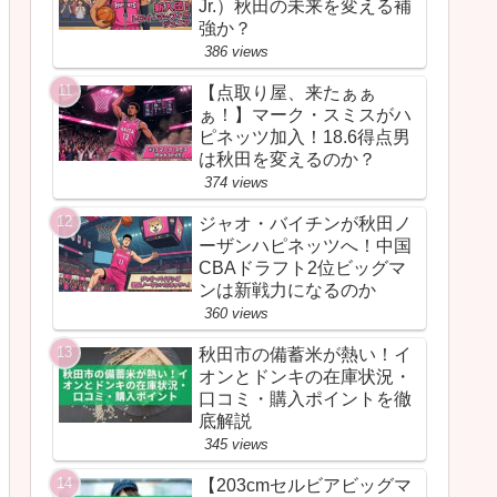
Jr.）秋田の未来を変える補
強か？
386 views
【点取り屋、来たぁぁ
ぁ！】マーク・スミスがハ
ピネッツ加入！18.6得点男
は秋田を変えるのか？
374 views
ジャオ・バイチンが秋田ノ
ーザンハピネッツへ！中国
CBAドラフト2位ビッグマ
ンは新戦力になるのか
360 views
秋田市の備蓄米が熱い！イ
オンとドンキの在庫状況・
口コミ・購入ポイントを徹
底解説
345 views
【203cmセルビアビッグマ