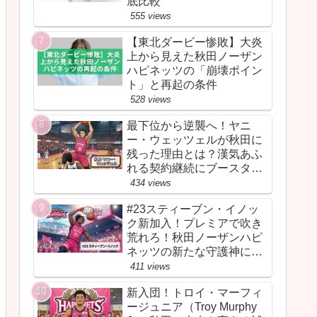
底比較
555 views
【東北ダービー惨敗】大炎
上から見えた秋田ノーザン
ハピネッツの「崩壊ポイン
ト」と再起の条件
528 views
最下位から逆襲へ！ヤニ
ー・ウェッツェルが秋田に
残った理由とは？漢気あふ
れる契約継続にブースター
が胸を熱くしたワケ
434 views
#23スティーブン・イノッ
ク新加入！プレミアで吹き
荒れろ！秋田ノーザンハピ
ネッツの新たな守護神にな
るか
411 views
新入団！トロイ・マーフィ
ージュニア（Troy Murphy