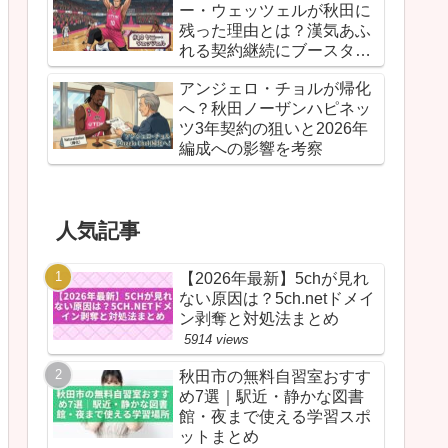
ー・ウェッツェルが秋田に
残った理由とは？漢気あふ
れる契約継続にブースター
が胸を熱くしたワケ
アンジェロ・チョルが帰化
へ？秋田ノーザンハピネッ
ツ3年契約の狙いと2026年
編成への影響を考察
人気記事
【2026年最新】5chが見れ
ない原因は？5ch.netドメイ
ン剥奪と対処法まとめ
5914 views
秋田市の無料自習室おすす
め7選｜駅近・静かな図書
館・夜まで使える学習スポ
ットまとめ