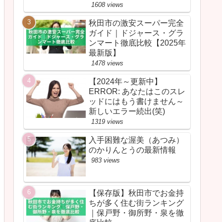
1608 views
秋田市の激安スーパー完全
ガイド｜ドジャース・グラ
ンマート徹底比較【2025年
最新版】
1478 views
【2024年～更新中】
ERROR: あなたはこのスレ
ッドにはもう書けません～
新しいエラー続出(笑)
1319 views
入手困難な渥美（あつみ）
のかりんとうの最新情報
983 views
【保存版】秋田市でお金持
ちが多く住む街ランキング
｜保戸野・御所野・泉を徹