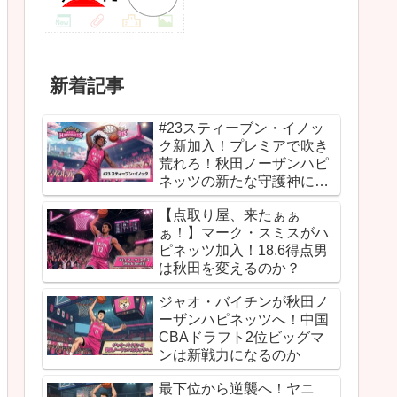
新着記事
#23スティーブン・イノッ
ク新加入！プレミアで吹き
荒れろ！秋田ノーザンハピ
ネッツの新たな守護神にな
るか
【点取り屋、来たぁぁ
ぁ！】マーク・スミスがハ
ピネッツ加入！18.6得点男
は秋田を変えるのか？
ジャオ・バイチンが秋田ノ
ーザンハピネッツへ！中国
CBAドラフト2位ビッグマ
ンは新戦力になるのか
最下位から逆襲へ！ヤニ