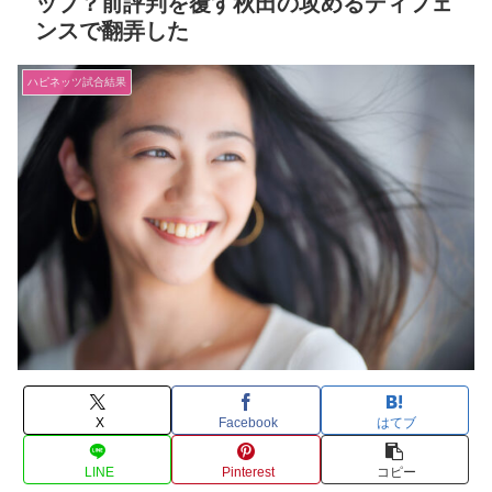
ップ？前評判を覆す秋田の攻めるディフェ
ンスで翻弄した
ハピネッツ試合結果
X
Facebook
はてブ
LINE
Pinterest
コピー