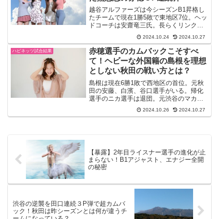
越谷アルファーズは今シーズンB1昇格し
たチームで現在1勝5敗で東地区7位。ヘッ
ドコーチは安齋竜三氏。長らくリンク栃
木ブレックスで実績を残してきた名将
2024.10.24
2024.10.27
だ。選手としてはお馴染みの橋本竜馬、
ジェフ・ギブス選手、220センチのカイソ
赤穂選手のカムバックこそすべ
ハピネッツ試合結果
ット選手がいる。...
て！ヘビーな外国籍の島根を理想
としない秋田の戦い方とは？
島根は現在6勝1敗で西地区の首位。元秋
田の安藤、白濱、谷口選手がいる。帰化
選手のニカ選手は退団。元渋谷のマカド
ゥ選手、元三遠のクラーク選手が新加
2024.10.26
2024.10.27
入、オフェンスの強化を図った。秋田の
攻めるディフェンスで勢いを止めること
が出来なければ一方的なゲ...
【暴露】2年目ライスナー選手の進化が止
まらない！B1アジャスト、エナジー全開
の秘密
渋谷の逆襲を田口連続３P弾で超カムバ
ック！秋田は昨シーズンとは何が違うチ
ームになっている？