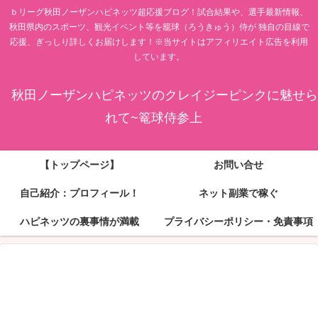
ｂリーグ秋田ノーザンハピネッツ超応援ブログ！試合結果や、選手最新情報、
秋田県内のスポーツ、観光イベント等を籠球（ろうきゅう）侍が 独自の目線で
応援、ぎっしり詳しくお届けします！※当サイトはアフィリエイト広告を利用
しています。
秋田ノーザンハピネッツのクレイジーピンクに魅せら
れて~篭球侍参上
【トップページ】
お問い合せ
自己紹介：プロフィール！
ネット副業で稼ぐ
ハピネッツの裏事情が満載
プライバシーポリシー・免責事項