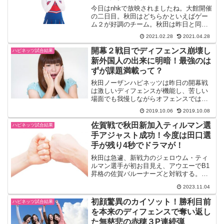
今日はnhkで放映されましたね。大館開催
の二日目。秋田はどちらかといえばゲー
ム２が好調のチーム。秋田は昨日と同じ
スターティングメンバー。そろそろ保岡
2021.02.28
2021.04.28
選手が３Ｐシュート爆発してほしい。
2020-21 B1第28節2月28日秋田ノーザン
開幕２戦目でディフェンス崩壊し
ハピネッツ試合結果
ハピネッ...
新外国人の出来に明暗！最強のは
ずが課題満載って？
秋田ノーザンハピネッツは昨日の開幕戦
は激しいディフェンスが機能し、苦しい
場面でも我慢しながらオフェンスでは個
人が連携して逆転勝利をしました。今日
2019.10.06
2019.10.08
の２戦めは大阪エヴェッサも明らかに修
正をしてくると思いますし、見どころは
佐賀戦で秋田新加入ティルマン選
ハピネッツ試合結果
つきません。秋田は選手層...
手アジャスト成功！今度は田口選
手が残り4秒でドラマが！
秋田は急遽、新戦力のジェロウム・ティ
ルマン選手が初お目見え、アウエーでB1
昇格の佐賀バルーナーズと対戦する。佐
賀は西地区4勝5敗の6位。秋田より勝率が
2023.11.04
いい。また、外国籍選手レイナルド・ガ
ルシア、ヨーリ・チャイルズ、チェイ
初顔驚異のカイソット！勝利目前
ハピネッツ試合結果
ス・フィーラー、と強...
を本来のディフェンスで奪い返し
た無慈悲の赤穂３P連続弾