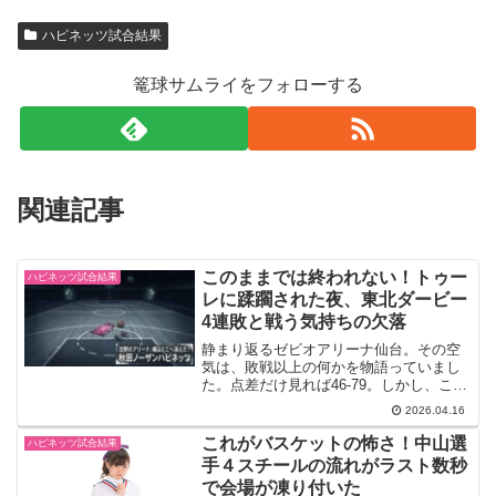
ハピネッツ試合結果
篭球サムライをフォローする
関連記事
このままでは終われない！トゥー
ハピネッツ試合結果
レに蹂躙された夜、東北ダービー
4連敗と戦う気持ちの欠落
静まり返るゼビオアリーナ仙台。その空
気は、敗戦以上の何かを物語っていまし
た。点差だけ見れば46-79。しかし、この
試合の本質はスコア以上に重いものがあ
2026.04.16
ります。越谷との激闘を終え、満身創痍
で乗り込んだアウェー。主力外国籍の欠
これがバスケットの怖さ！中山選
ハピネッツ試合結果
場。条件は確かに厳...
手４スチールの流れがラスト数秒
で会場が凍り付いた