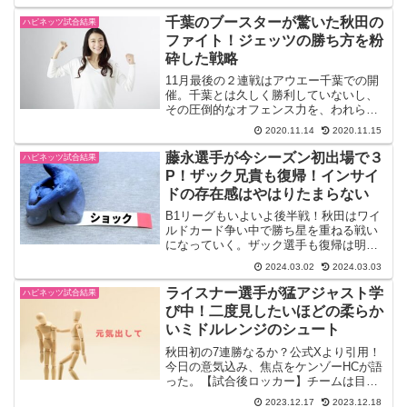
る。秋田の外国籍選手のカンター選手は7
試合連続の二桁得点と安定してきたし、
千葉のブースターが驚いた秋田の
ハピネッツ試合結果
古川選手が復帰した。...
ファイト！ジェッツの勝ち方を粉
砕した戦略
11月最後の２連戦はアウエー千葉での開
催。千葉とは久しく勝利していないし、
その圧倒的なオフェンス力を、われらが
外国籍選手が抑えられるのか？そして秋
2020.11.14
2020.11.15
田のディフェンスをかき回す富樫選手へ
の対応がカギを握る。なぜか彼は「秋田
藤永選手が今シーズン初出場で３
ハピネッツ試合結果
戦だけは負けたくない」...
P！ザック兄貴も復帰！インサイ
ドの存在感はやはりたまらない
B1リーグもいよいよ後半戦！秋田はワイ
ルドカード争い中で勝ち星を重ねる戦い
になっていく。ザック選手も復帰は明る
いニュースで、もしかしたら藤永選手も
2024.03.02
2024.03.03
元気な姿が見れるかもしれない。試合結
果・速報2023-24 B1第24節3月2日秋田ノ
ライスナー選手が猛アジャスト学
ハピネッツ試合結果
ーザンハ...
び中！二度見したいほどの柔らか
いミドルレンジのシュート
秋田初の7連勝なるか？公式Xより引用！
今日の意気込み、焦点をケンゾーHCが語
った。【試合後ロッカー】チームは目の
前の試合を1試合1試合戦います👹明日も
2023.12.17
2023.12.18