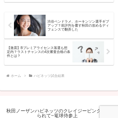
ご声援よろしくお願いいたします🔥
#akitanh #DOorDO #all4akita p...
渋谷ベンドラメ、ホーキンソン選手ギブ
アップ？前評判を覆す秋田の攻めるディ
フェンスで翻弄した
【激震】Bプレミアライセンス落選も想
定内？ラストチャンスの4次審査合格の条
件とは？
ホーム
ハピネッツ試合結果
秋田ノーザンハピネッツのクレイジーピンクに魅せ
られて~篭球侍参上