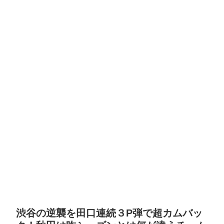
渋谷の逆襲を田口連続３P弾で超カムバッ