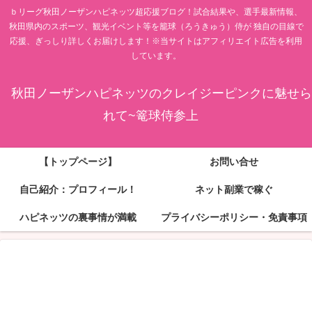
ｂリーグ秋田ノーザンハピネッツ超応援ブログ！試合結果や、選手最新情報、
秋田県内のスポーツ、観光イベント等を籠球（ろうきゅう）侍が 独自の目線で
応援、ぎっしり詳しくお届けします！※当サイトはアフィリエイト広告を利用
しています。
秋田ノーザンハピネッツのクレイジーピンクに魅せら
れて~篭球侍参上
【トップページ】
お問い合せ
自己紹介：プロフィール！
ネット副業で稼ぐ
ハピネッツの裏事情が満載
プライバシーポリシー・免責事項