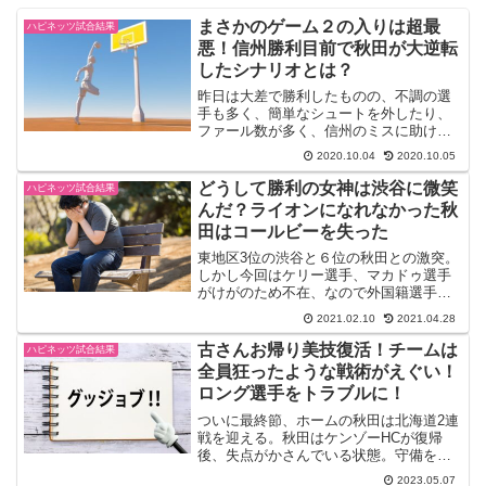
まさかのゲーム２の入りは超最
ハピネッツ試合結果
悪！信州勝利目前で秋田が大逆転
したシナリオとは？
昨日は大差で勝利したものの、不調の選
手も多く、簡単なシュートを外したり、
ファール数が多く、信州のミスに助けら
れた感があった。インサイドでは日本人
2020.10.04
2020.10.05
選手の合わせからの得点もあったが、パ
スミスも多かった。なのでいつ追いつか
どうして勝利の女神は渋谷に微笑
ハピネッツ試合結果
れ逆転されるか？そんな空...
んだ？ライオンになれなかった秋
田はコールビーを失った
東地区3位の渋谷と６位の秋田との激突。
しかし今回はケリー選手、マカドゥ選手
がけがのため不在、なので外国籍選手は
ジャクソン選手のみ。ということで秋田
2021.02.10
2021.04.28
は優位に立つ。しかし内容が問われる試
合になる。前回の富山戦ではシューター
古さんお帰り美技復活！チームは
ハピネッツ試合結果
陣の確率があまりにも悪...
全員狂ったような戦術がえぐい！
ロング選手をトラブルに！
ついに最終節、ホームの秋田は北海道2連
戦を迎える。秋田はケンゾーHCが復帰
後、失点がかさんでいる状態。守備を修
正できるか？北海道は茨城に連勝してい
2023.05.07