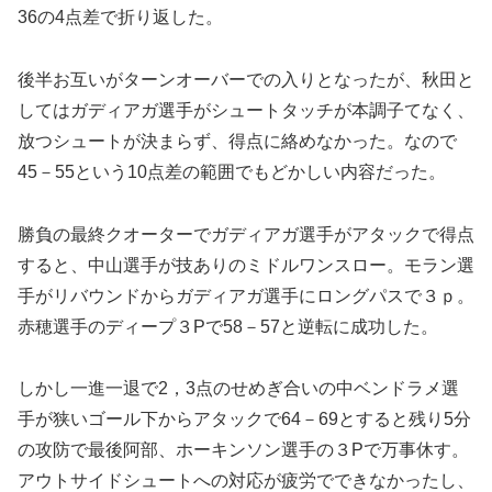
36の4点差で折り返した。
後半お互いがターンオーバーでの入りとなったが、秋田と
してはガディアガ選手がシュートタッチが本調子てなく、
放つシュートが決まらず、得点に絡めなかった。なので
45－55という10点差の範囲でもどかしい内容だった。
勝負の最終クオーターでガディアガ選手がアタックで得点
すると、中山選手が技ありのミドルワンスロー。モラン選
手がリバウンドからガディアガ選手にロングパスで３ｐ。
赤穂選手のディープ３Pで58－57と逆転に成功した。
しかし一進一退で2，3点のせめぎ合いの中ベンドラメ選
手が狭いゴール下からアタックで64－69とすると残り5分
の攻防で最後阿部、ホーキンソン選手の３Pで万事休す。
アウトサイドシュートへの対応が疲労でできなかったし、