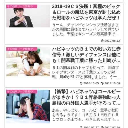
われれば心苦しく感じる。秋田のシステ
ムはそんなにも、個の才能を殺してしま
2018~19ＣＳ決勝！富樫のピック
その他Ｂリーグ情報や試合結果
うのだろうか？ここはこの...
＆ロールの魔法を東京が封じ込め
た戦術をハピネッツは学んだぜ！
うーん、チャンピオンシップ決勝はまさ
かの展開に最後までハラハラして見てい
ました。千葉は今シーズン最高勝率で、
Ａ東京に１敗しかしていません。しかも
2019.05.12
Ａ東京は５敗。だれが想像しても千葉が
有利かな？と思っていましたが、この一
ハピネッツのＢ１での戦い方に赤
その他Ｂリーグ情報や試合結果
発勝負の明暗を分けたのは...
信号！激しいディフェンスは他に
も！開幕戦千葉に勝った川崎が不
気味な存在
Ｂ１の開幕戦のトップを切って、川崎ブ
レイブサンダースと千葉ジェッツが対
戦、川崎が81-72と勝利しました。うーん
これこそ、Ｂ１の舞台の試合で、一つの
2018.10.05
2018.10.08
判断の速さと連携はＢ２とは全然違いま
す。あっという間に、展開が変わり、も
【衝撃】ハピネッツはコールビー
その他Ｂリーグ情報や試合結果
たもたしていると完全...
がまさか！？Ｂ１昇格最強助っ人
島根の両外国人選手がそろって退
団！
ああ、やっぱり、コールビー選手が秋田
を去るようです！（５月３１日現在）Ｂ
１ブロック王でも、引き止められず！！
どうしたのでしょうか？外国人選手の扱
2019.05.27
2019.07.26