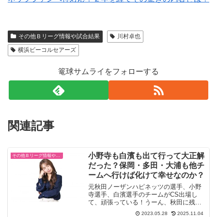
その他Ｂリーグ情報や試合結果
川村卓也
横浜ビーコルセアーズ
篭球サムライをフォローする
関連記事
小野寺も白濱も出て行って大正解
その他Ｂリーグ情報や試合結果
だった？保岡・多田・大浦も他チ
ームへ行けば化けて幸せなのか？
元秋田ノーザンハピネッツの選手、小野
寺選手、白濱選手のチームがCS出場し
て、頑張っている！うーん、秋田に残れ
ばそんな活躍は出来なかったのか？と言
2023.05.28
2025.11.04