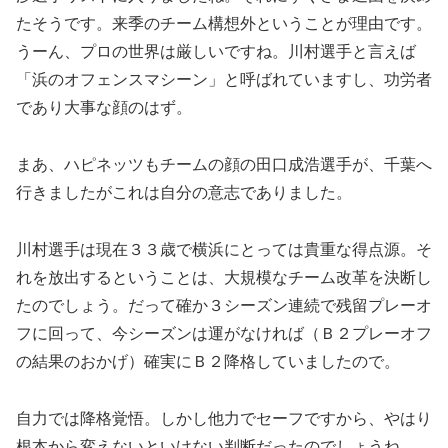
たそうです。来季のチーム構想外ということが理由です。
うーん、プロの世界は厳しいですね。川村選手と言えば
「浜のオフェンスマシーン」と呼ばれていますし、功労者
であり大事な顔のはず。
まあ、ハピネッツもチームの顔の田口成浩選手が、千葉へ
行きましたがこれは自分の意志でありました。
川村選手は現在３３歳で横浜にとっては貴重な得点源。そ
れを放出するということは、大規模なチーム改革を決断し
たのでしょう。だって確か３シーズン連続で残留プレーオ
フに回って、今シーズンは運がなければ（Ｂ２プレーオフ
の結果のおかげ）確実にＢ２降格していましたので。
自力では降格覚悟。しかし他力でセーフですから、やはり
根本から変えないといけない判断だったのでしょうね。