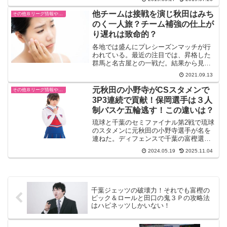
いは本当に難しい。コールビー選手のコ
メントを聞きたいですが、まだ発表はな
他チームは接戦を演じ秋田はみち
その他Ｂリーグ情報や試合結果
いですね。秋田ノーザンハ...
のく一人旅？チーム補強の仕上が
り遅れは致命的？
各地では盛んにプレシーズンマッチが行
われている。最近の注目では、昇格した
群馬と名古屋との一戦だ。結果から見れ
ば１０８ー８８の大差で名古屋が勝利し
2021.09.13
た。名古屋は１クォータから３ｐシュー
トの精度がよく決まる。加えて新外国籍
元秋田の小野寺がCSスタメンで
その他Ｂリーグ情報や試合結果
選手もゴール下や３ｐシュ...
3P3連続で貢献！保岡選手は３人
制バスケ五輪逃す！この違いは？
琉球と千葉のセミファイナル第2戦で琉球
のスタメンに元秋田の小野寺選手が名を
連ねた。ディフェンスで千葉の富樫選手
をマークして仕事をさせなかったし、得
2024.05.19
2025.11.04
点だほしいい場面で3続連続３Pを決め切
るステップアップを見せつけた。一方で
秋田を自由契約になっ...
千葉ジェッツの破壊力！それでも富樫の
ピック＆ロールと田口の鬼３Ｐの攻略法
はハピネッツしかいない！