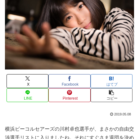
X
Facebook
はてブ
LINE
Pinterest
コピー
2019.05.08
横浜ビーコルセアーズの川村卓也選手が、まさかの自由交
渉選手リストに入りましたね。それにすぐさま退団を決め