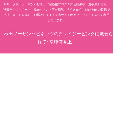
ｂリーグ秋田ノーザンハピネッツ超応援ブログ！試合結果や、選手最新情報、
秋田県内のスポーツ、観光イベント等を籠球（ろうきゅう）侍が 独自の目線で
応援、ぎっしり詳しくお届けします！※当サイトはアフィリエイト広告を利用
しています。
秋田ノーザンハピネッツのクレイジーピンクに魅せら
れて~篭球侍参上