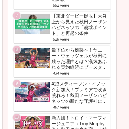
552 views
【東北ダービー惨敗】大炎
上から見えた秋田ノーザン
ハピネッツの「崩壊ポイン
ト」と再起の条件
528 views
最下位から逆襲へ！ヤニ
ー・ウェッツェルが秋田に
残った理由とは？漢気あふ
れる契約継続にブースター
が胸を熱くしたワケ
434 views
#23スティーブン・イノッ
ク新加入！プレミアで吹き
荒れろ！秋田ノーザンハピ
ネッツの新たな守護神にな
るか
407 views
新入団！トロイ・マーフィ
ージュニア（Troy Murphy