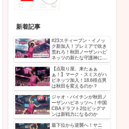
新着記事
#23スティーブン・イノッ
ク新加入！プレミアで吹き
荒れろ！秋田ノーザンハピ
ネッツの新たな守護神にな
るか
【点取り屋、来たぁぁ
ぁ！】マーク・スミスがハ
ピネッツ加入！18.6得点男
は秋田を変えるのか？
ジャオ・バイチンが秋田ノ
ーザンハピネッツへ！中国
CBAドラフト2位ビッグマ
ンは新戦力になるのか
最下位から逆襲へ！ヤニ