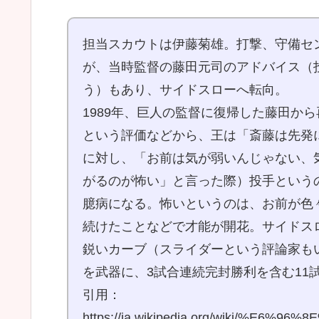
担当スカウトは伊藤菊雄。打撃、守備セ
が、当時監督の藤田元司のアドバイス（
う）もあり、サイドスローへ転向。
1989年、巨人の監督に復帰した藤田か
という評価などから、王は「斎藤は先発
に対し、「お前は気が弱いんじゃない、
がるのが怖い」と言った際）投手という
臆病になる。怖いというのは、お前が色
続けたことなどで才能が開花。サイドスロ
鋭いカーブ（スライダーという評論家も
を武器に、3試合連続完封勝利を含む11
引用：
https://ja.wikipedia.org/wiki/%E