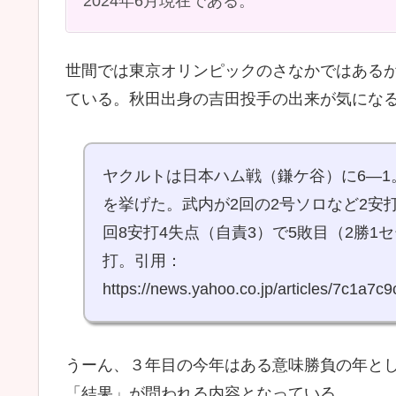
2024年6月現在である。
世間では東京オリンピックのさなかではある
ている。秋田出身の吉田投手の出来が気にな
ヤクルトは日本ハム戦（鎌ケ谷）に6―1
を挙げた。武内が2回の2号ソロなど2安
回8安打4失点（自責3）で5敗目（2勝1
打。引用：
https://news.yahoo.co.jp/articles/7c1
うーん、３年目の今年はある意味勝負の年と
「結果」が問われる内容となっている。