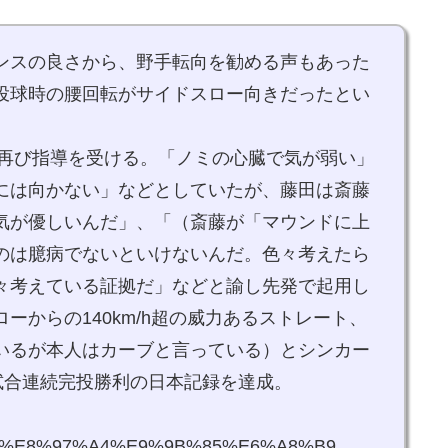
ンスの良さから、野手転向を勧める声もあった
投球時の腰回転がサイドスロー向きだったとい
ら再び指導を受ける。「ノミの心臓で気が弱い」
には向かない」などとしていたが、藤田は斎藤
気が優しいんだ」、「（斎藤が「マウンドに上
のは臆病でないといけないんだ。色々考えたら
々考えている証拠だ」などと諭し先発で起用し
ーからの140km/h超の威力あるストレート、
いるが本人はカーブと言っている）とシンカー
試合連続完投勝利の日本記録を達成。
6%96%8E%E8%97%A4%E9%9B%85%E6%A8%B9