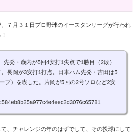
が、７月３１日プロ野球のイースタンリーグが行われ
る！
。先発・歳内が5回4安打1失点で1勝目（2敗）
打。長岡が3安打1打点。日本ハム先発・吉田は5
セーブ）を喫した。片岡が5回の2号ソロなど2安
a7c9c584eb8b25a977c4e4eec2d3076c65781
して、チャレンジの年のはずでして、その投球にして