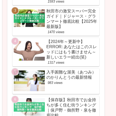
1593 views
秋田市の激安スーパー完全
ガイド｜ドジャース・グラ
ンマート徹底比較【2025年
最新版】
1470 views
【2024年～更新中】
ERROR: あなたはこのスレ
ッドにはもう書けません～
新しいエラー続出(笑)
1317 views
入手困難な渥美（あつみ）
のかりんとうの最新情報
983 views
【保存版】秋田市でお金持
ちが多く住む街ランキング
｜保戸野・御所野・泉を徹
底比較