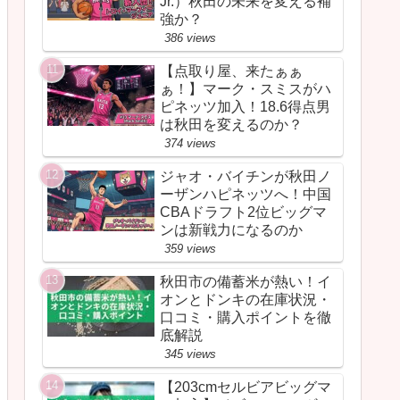
Jr.）秋田の未来を変える補
強か？
386 views
【点取り屋、来たぁぁ
ぁ！】マーク・スミスがハ
ピネッツ加入！18.6得点男
は秋田を変えるのか？
374 views
ジャオ・バイチンが秋田ノ
ーザンハピネッツへ！中国
CBAドラフト2位ビッグマ
ンは新戦力になるのか
359 views
秋田市の備蓄米が熱い！イ
オンとドンキの在庫状況・
口コミ・購入ポイントを徹
底解説
345 views
【203cmセルビアビッグマ