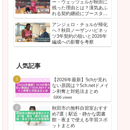
ー・ウェッツェルが秋田に
残った理由とは？漢気あふ
れる契約継続にブースター
が胸を熱くしたワケ
アンジェロ・チョルが帰化
へ？秋田ノーザンハピネッ
ツ3年契約の狙いと2026年
編成への影響を考察
人気記事
【2026年最新】5chが見れ
ない原因は？5ch.netドメイ
ン剥奪と対処法まとめ
5906 views
秋田市の無料自習室おすす
め7選｜駅近・静かな図書
館・夜まで使える学習スポ
ットまとめ