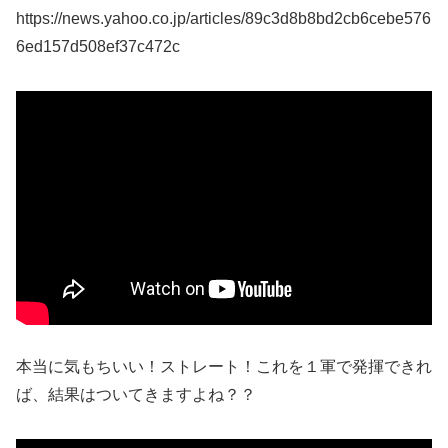
https://news.yahoo.co.jp/articles/89c3d8b8bd2cb6cebe576
6ed157d508ef37c472c
本当に気もちいい！ストレート！これを１軍で発揮できれ
ば、結果はついてきますよね？？