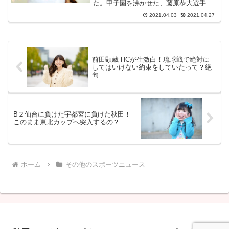
た。甲子園を沸かせた、藤原恭大選手と
の初対決にも注目が集まった。今の成長
2021.04.03
2021.04.27
度合いが見て取れる。ああ、でも今日は
おそらく「やってやろう！」と気合は十
分だったと思う。...
前田顕蔵 HCが生激白！琉球戦で絶対に
してはいけない約束をしていたって？絶
句
B２仙台に負けた宇都宮に負けた秋田！
このまま東北カップへ突入するの？
ホーム
その他のスポーツニュース