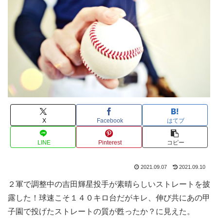
X
Facebook
はてブ
LINE
Pinterest
コピー
2021.09.07
2021.09.10
２軍で調整中の吉田輝星投手が素晴らしいストレートを披
露した！球速こそ１４０キロ台だがキレ、伸び共にあの甲
子園で投げたストレートの質が甦ったか？に見えた。