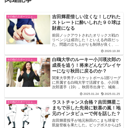
吉田輝星惜しい泣くな！しびれた
その他のスポーツニュース
ストレートに酔いしれた９０球は
財産になる
前回ノックアウトされたオリックス戦の
リベンジは成功した！といえる内容だっ
た。問題の立ち上がりも制球が良く、ス
トレートの質も戻ったいるように見え
2020.10.30
た。追い込んでからのフォークボールは
見抜かれているので、工夫を凝らした投
白鴎大学のルーキー小川瑛次郎の
その他のスポーツニュース
球内容に進歩を感じた。１点...
成長を追う！将来どんなプレイヤ
ーになり秋田に戻るのか？
関東大学男子バスケットボール1部リーグ
に所属する白鴎大学で活躍する、小川瑛
次郎選手（19）。秋田市出身で、城南中
学校から山形県の羽黒高校を経て白鴎大
2025.01.24
2025.01.25
学に進学した彼は、現在ガード兼フォワ
ードとして日々成長を遂げている。高校
ラストチャンス合格？吉田輝星こ
その他のスポーツニュース
時代から国際大会への...
まちで示した先発に歓喜の嵐！地
元のインタビューで何を話した？
吉田輝星投手が地元秋田のこまち球場で
凱旋登板を果たした。ビッグボスからは5