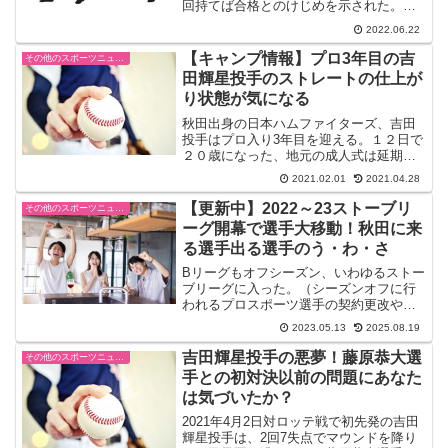
回持てば合格とのけじめを示された。ホ
ームの楽天はまるでアウエーさながらの
2022.06.22
雰囲気に包まれた。吉田投手がストライ
クや打者を打ち取るたびに、万雷の拍手
【キャンプ情報】プロ3年目の吉
その他のスポーツニュース
が鳴り響いた。確かに前...
田輝星投手のストレートの仕上が
り状態が気になる
秋田出身の日本ハムファイターズ、吉田
投手はプロ入り3年目を迎える。１２日で
２０歳になった、地元の成人式は延期に
なったようだ。年末年始には帰省して３
2021.02.01
2021.04.28
週間トレーニングに励み、徹底的に走り
こんだよう。あまりにも筋肉が痛く「寝
【更新中】2022～23ストーブリ
その他のスポーツニュース
正月」に。それにしても...
ーグ開幕で選手大移動！秋田に来
る選手出る選手のう・わ・さ
Bリーグもオフシーズン、いわゆるストー
ブリーグに入った。（シーズンオフに行
われるプロスポーツ選手の契約更改や移
籍の動きなどの話題のこと。名称の由来
2023.05.13
2025.08.19
は、プロ野球のオフシーズンである「ス
トーブの必要な季節に取り交わされるフ
吉田輝星投手の悪夢！藤原恭大選
その他のスポーツニュース
ァンの噂話」からきてお...
手との初対決以前の問題にあなた
は気づいたか？
2021年4月2日対ロッテ戦で初先発の吉田
輝星投手は、2回7失点でマウンドを降り