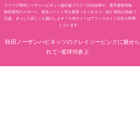
ｂリーグ秋田ノーザンハピネッツ超応援ブログ！試合結果や、選手最新情報、
秋田県内のスポーツ、観光イベント等を籠球（ろうきゅう）侍が 独自の目線で
応援、ぎっしり詳しくお届けします！※当サイトはアフィリエイト広告を利用
しています。
秋田ノーザンハピネッツのクレイジーピンクに魅せら
れて~篭球侍参上