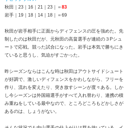
秋田｜23｜16｜21｜23｜＝
83
岩手｜19｜18｜14｜18｜＝69
秋田が岩手相手に正面からディフェンスの圧を強めた。先
制したのは秋田だが、元秋田の高畠選手が連続の３Pシュ
ートで応戦。競った試合になった。岩手は本気で勝ちにき
ていると思うし、気迫がすごかった。
昨シーズンならはこんな時は秋田はアウトサイドシュート
が好調で、激しいディフェンスをかわしながら、フリーを
作り、流れを変えたり、突き放すシーンが度々ある。しか
し今シーズンは外国籍選手がすべて入れ替わり、連携の積
み重ねをしている最中なので、ところどころもどかしさが
あるのは、しょうがない。
そんな状況でも中山選手の仕上がりは群を抜いている。イ