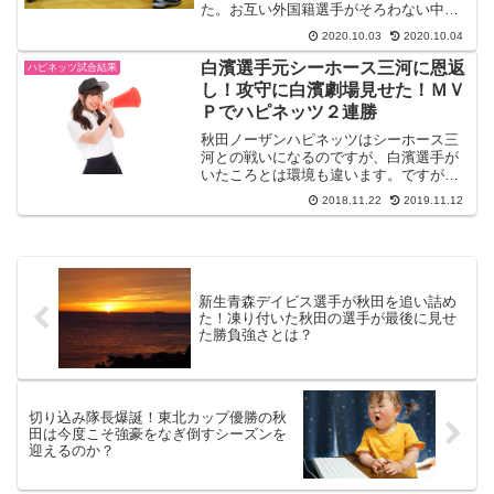
た。お互い外国籍選手がそろわない中、
信州は アンソニー・マクヘンリー選手、
2020.10.03
2020.10.04
ヤン・ジェミン選手、ウェイン・マーシ
ャル選手が合流していない厳しい状況。
白濱選手元シーホース三河に恩返
ハピネッツ試合結果
ジョシュ・ホーキンソン...
し！攻守に白濱劇場見せた！ＭＶ
Ｐでハピネッツ２連勝
秋田ノーザンハピネッツはシーホース三
河との戦いになるのですが、白濱選手が
いたころとは環境も違います。ですが内
心「メラメラ」としているのかもしれま
2018.11.22
2019.11.12
せん。ハピネッツとすれば、前回バスケ
の街「能代」でいい戦いをしたばっかり
なので、そのチームとして...
新生青森デイビス選手が秋田を追い詰め
た！凍り付いた秋田の選手が最後に見せ
た勝負強さとは？
切り込み隊長爆誕！東北カップ優勝の秋
田は今度こそ強豪をなぎ倒すシーズンを
迎えるのか？