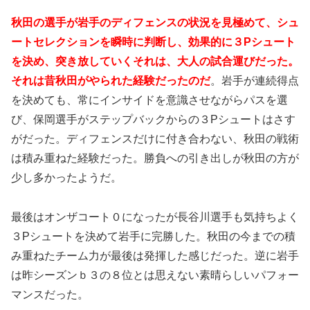
秋田の選手が岩手のディフェンスの状況を見極めて、シュ
ートセレクションを瞬時に判断し、効果的に３Pシュート
を決め、突き放していくそれは、大人の試合運びだった。
それは昔秋田がやられた経験だったのだ
。岩手が連続得点
を決めても、常にインサイドを意識させながらパスを選
び、保岡選手がステップバックからの３Pシュートはさす
がだった。ディフェンスだけに付き合わない、秋田の戦術
は積み重ねた経験だった。勝負への引き出しが秋田の方が
少し多かったようだ。
最後はオンザコート０になったが長谷川選手も気持ちよく
３Pシュートを決めて岩手に完勝した。秋田の今までの積
み重ねたチーム力が最後は発揮した感じだった。逆に岩手
は昨シーズンｂ３の８位とは思えない素晴らしいパフォー
マンスだった。