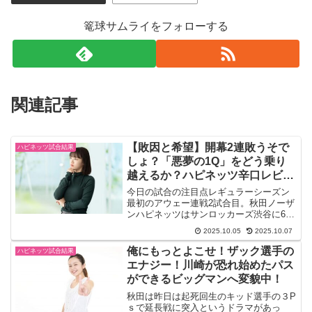
篭球サムライをフォローする
関連記事
【敗因と希望】開幕2連敗うそで
ハピネッツ試合結果
しょ？「悪夢の1Q」をどう乗り
越えるか？ハピネッツ辛口レビュ
ー
今日の試合の注目点レギュラーシーズン
最初のアウェー連戦2試合目。秋田ノーザ
ンハピネッツはサンロッカーズ渋谷に69-
86で敗れ、開幕2連敗のスタートになりま
2025.10.05
2025.10.07
した。結論から言えば「第1クォーターの
失点がすべて」。ウイングで爆発したロ
俺にもっとよこせ！ザック選手の
ハピネッツ試合結果
ウザダを止め...
エナジー！川崎が恐れ始めたパス
ができるビッグマンへ変貌中！
秋田は昨日は起死回生のキッド選手の３P
ｓで延長戦に突入というドラマがあっ