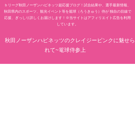
ｂリーグ秋田ノーザンハピネッツ超応援ブログ！試合結果や、選手最新情報、
秋田県内のスポーツ、観光イベント等を籠球（ろうきゅう）侍が 独自の目線で
応援、ぎっしり詳しくお届けします！※当サイトはアフィリエイト広告を利用
しています。
秋田ノーザンハピネッツのクレイジーピンクに魅せら
れて~篭球侍参上