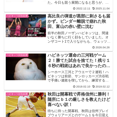
た。今日も競う展開になると思うが、終
盤の体力消耗が気がかりだ。試合に勝っ
2022.12.11
2025.11.04
てケンゾーHCのコメントを聞きたいもの
だ。試合結果・速報2022-23 B1第10節12
高比良の弾道が黒部に刺さるも届
ハピネッツ試合結果
月11日...
かず。ピンダー離脱で崩れた秋
田、富山の赤い壁に沈む
前半の秋田ノーザンハピネッツは、間違
いなく勝ちに行く顔をしていました。オ
ンザコート1で入りながらも、ウェッツェ
ルを中心に踏ん張り、ピンダーがペイン
2026.04.26
トで存在感を出し、高比良寛治が富山の
ゾーンを切り裂くように3Pを沈めてい
ハピネッツ運命の三河戦ゲーム
ハピネッツ試合結果
く。黒部の午後に、秋田...
２！勝てた試合を捨てた！残り１
６秒の戦術はあれで良かったの
か？
シーホース三河とアウエーで２連戦！ハ
ピネッツは前節、サンロッカーズ渋谷戦
で手痛い連敗を喫してから、練習する時
間はあったと思います。ここで特にオフ
2019.02.10
2019.02.12
ェンスの立て直しが喫緊の課題でした。
日本人選手をもっと生かすべく連携不足
秋田は開幕戦で昇格信州に勝利！
ハピネッツ試合結果
の解消に取り組んできたと...
随所にｂ１の厳しさを教えたけど
喜べない訳！
待ちに待った開幕戦、秋田は信州ブレイ
ブウォリアーズとのゲーム１を今日迎え