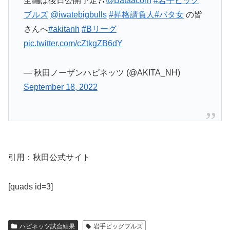
全編は後日公開予定🎶
@Bataacorn
#岩手ビッグ
ブルズ
@iwatebigbulls
#昇格請負人
#バタ女
の皆
さんへ
#akitanh
#Bリーグ
pic.twitter.com/cZtkgZB6dY
— 秋田ノーザンハピネッツ (@AKITA_NH)
September 18, 2022
引用：秋田公式サイト
[quads id=3]
ハピネッツ試合結果
岩手ビッグブルズ