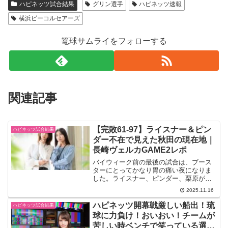
ハピネッツ試合結果
グリン選手
ハピネッツ速報
横浜ビーコルセアーズ
篭球サムライをフォローする
関連記事
【完敗61-97】ライスナー＆ピン
ハピネッツ試合結果
ダー不在で見えた秋田の現在地｜
長崎ヴェルカGAME2レポ
バイウィーク前の最後の試合は、ブース
ターにとってかなり胃の痛い夜になりま
した。ライスナー、ピンダー、栗原が揃
って欠場という非常事態の中、秋田ノー
2025.11.16
ザンハピネッツは長崎ヴェルカに61-97で
大敗。スコアだけ見るとワンサイドです
ハピネッツ開幕戦厳しい船出！琉
ハピネッツ試合結果
が、内容を細かく振...
球に力負け！おいおい！チームが
苦しい時ベンチで笑っている選手