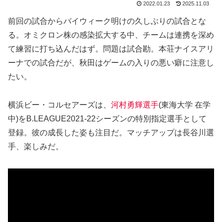
2022.01.23
2025.11.03
前回の試合からバイウィーク明けの久しぶりの試合とな
る。オミクロン株の感染拡大する中、チームは連携を深め
て練習に打ち込んだはず。問題は試合勘。本荘ナイスアリ
ーナでの試合だが、秋田はゲームの入りの悪い癖に注意し
たい。
横浜ビー・コルセアーズは、
河村勇輝選手
(東海大学 在学
中)をB.LEAGUE2021-22シーズンの特別指定選手として
登録。彼の成長した姿も注目だ。マッチアップは長谷川選
手、楽しみだ。