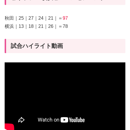
秋田｜25｜27｜24｜21｜＝
97
横浜｜13｜18｜21｜26｜＝78
試合ハイライト動画