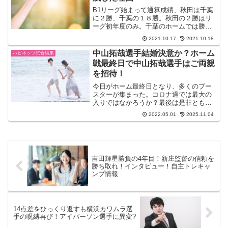
B1リーグ始まって通算成績、秋田は千葉
に２勝、千葉の１８勝。秋田の２勝はリ
ーグ初年度のみ。千葉のホームでは勝て
ていない。16連敗中なのだ。2021-22 B1
2021.10.17
2021.10.18
第3節10月17日秋田ノーザンハピネッツ
VS千葉ジェッツゲーム2秋田｜26｜11
中山拓哉選手結婚決意か？ホーム
ハピネッツ試合結果
｜...
戦最終日で中山拓哉選手はご両親
を招待！
今日がホーム最終日となり、多くのブー
スターが集まった。コロナ過では最大の
入りではなかろうか？最後は是非とも勝
利を届けたい。試合結果2021-22 B1第35
2022.05.01
2025.11.04
節5月1日秋田ノーザンハピネッツVS京都
ハンナリーズゲーム2秋田｜19｜14｜21
｜...
吉田輝星勝負の4年目！新庄監督の信頼を
勝ち取れ！インタビュー！自主トレキャ
ンプ情報
14点差をひっくり返すも横浜カワムラ選
手の呪縛再び！アイバーソン選手に異変?