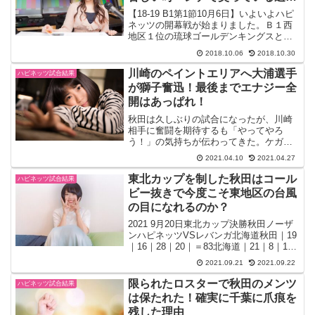
は誰だ！
【18-19 B1第1節10月6日】いよいよハピ
ネッツの開幕戦が始まりました。Ｂ１西
地区１位の琉球ゴールデンキングスとの
試合結果は７６対６８で敗戦となりまし
2018.10.06
2018.10.30
た。課題のディフェンスはある程度機能
するも、オフェンスに大きな課題を突き
川崎のペイントエリアへ大浦選手
ハピネッツ試合結果
付けられまし...
が獅子奮迅！最後までエナジー全
開はあっぱれ！
秋田は久しぶりの試合になったが、川崎
相手に奮闘を期待するも「やってやろ
う！」の気持ちが伝わってきた。ケガす
ることは好ましくないので、それは承知
2021.04.10
2021.04.27
の上なのですが、伊藤選手、多田選手の
出番はなかった。それにしても大浦選手
東北カップを制した秋田はコール
ハピネッツ試合結果
は気を吐いた。2020-2...
ビー抜きで今度こそ東地区の台風
の目になれるのか？
2021 9月20日東北カップ決勝秋田ノーザ
ンハピネッツVSレバンガ北海道秋田｜19
｜16｜28｜20｜＝83北海道｜21｜8｜16
｜7｜＝52東北カップ決勝戦はB1チーム
2021.09.21
2021.09.22
の戦いになった。秋田と北海道はこれま
で接戦を演じてきたので今日はどん...
限られたロスターで秋田のメンツ
ハピネッツ試合結果
は保たれた！確実に千葉に爪痕を
残した理由