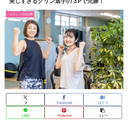
美しすぎるグリン選手の３Pで完勝！
ハピネッツ試合結果
X
Facebook
はてブ
LINE
Pinterest
コピー