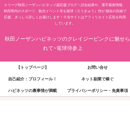
ｂリーグ秋田ノーザンハピネッツ超応援ブログ！試合結果や、選手最新情報、
秋田県内のスポーツ、観光イベント等を籠球（ろうきゅう）侍が 独自の目線で
応援、ぎっしり詳しくお届けします！※当サイトはアフィリエイト広告を利用
しています。
秋田ノーザンハピネッツのクレイジーピンクに魅せら
れて~篭球侍参上
【トップページ】
お問い合せ
自己紹介：プロフィール！
ネット副業で稼ぐ
ハピネッツの裏事情が満載
プライバシーポリシー・免責事項