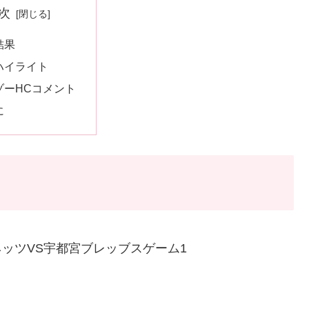
次
結果
ハイライト
ゾーHCコメント
に
ハピネッツVS宇都宮ブレッブスゲーム1