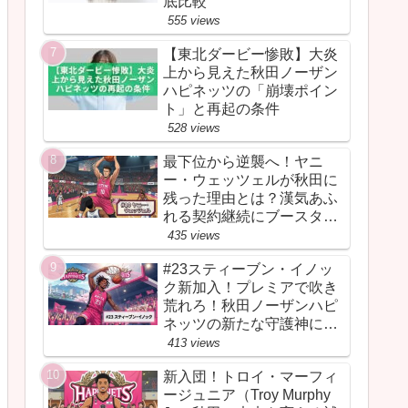
底比較
555 views
【東北ダービー惨敗】大炎
上から見えた秋田ノーザン
ハピネッツの「崩壊ポイン
ト」と再起の条件
528 views
最下位から逆襲へ！ヤニ
ー・ウェッツェルが秋田に
残った理由とは？漢気あふ
れる契約継続にブースター
が胸を熱くしたワケ
435 views
#23スティーブン・イノッ
ク新加入！プレミアで吹き
荒れろ！秋田ノーザンハピ
ネッツの新たな守護神にな
るか
413 views
新入団！トロイ・マーフィ
ージュニア（Troy Murphy