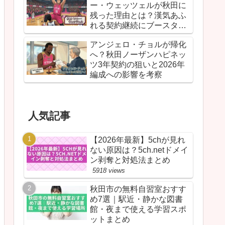
ー・ウェッツェルが秋田に
残った理由とは？漢気あふ
れる契約継続にブースター
が胸を熱くしたワケ
アンジェロ・チョルが帰化
へ？秋田ノーザンハピネッ
ツ3年契約の狙いと2026年
編成への影響を考察
人気記事
【2026年最新】5chが見れ
ない原因は？5ch.netドメイ
ン剥奪と対処法まとめ
5918 views
秋田市の無料自習室おすす
め7選｜駅近・静かな図書
館・夜まで使える学習スポ
ットまとめ