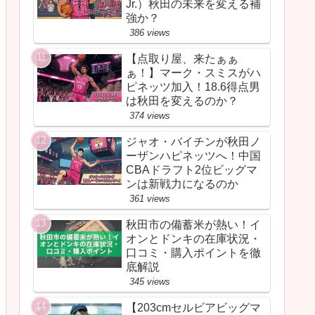
Jr.）秋田の未来を変える補
強か？
386 views
【点取り屋、来たぁぁ
ぁ！】マーク・スミスがハ
ピネッツ加入！18.6得点男
は秋田を変えるのか？
374 views
ジャオ・バイチンが秋田ノ
ーザンハピネッツへ！中国
CBAドラフト2位ビッグマ
ンは新戦力になるのか
361 views
秋田市の備蓄米が熱い！イ
オンとドンキの在庫状況・
口コミ・購入ポイントを徹
底解説
345 views
【203cmセルビアビッグマ