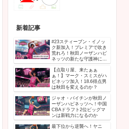
新着記事
#23スティーブン・イノッ
ク新加入！プレミアで吹き
荒れろ！秋田ノーザンハピ
ネッツの新たな守護神にな
るか
【点取り屋、来たぁぁ
ぁ！】マーク・スミスがハ
ピネッツ加入！18.6得点男
は秋田を変えるのか？
ジャオ・バイチンが秋田ノ
ーザンハピネッツへ！中国
CBAドラフト2位ビッグマ
ンは新戦力になるのか
最下位から逆襲へ！ヤニ