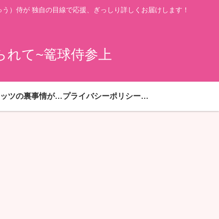
う）侍が 独自の目線で応援、ぎっしり詳しくお届けします！
られて~篭球侍参上
ハピネッツの裏事情が満載
プライバシーポリシー・免責事項