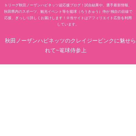
ｂリーグ秋田ノーザンハピネッツ超応援ブログ！試合結果や、選手最新情報、
秋田県内のスポーツ、観光イベント等を籠球（ろうきゅう）侍が 独自の目線で
応援、ぎっしり詳しくお届けします！※当サイトはアフィリエイト広告を利用
しています。
秋田ノーザンハピネッツのクレイジーピンクに魅せら
れて~篭球侍参上