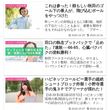
これは参った！頼もしい秋田のゴ
ハピネッツ試合結果
ール下の番人が、飛び込むボール
をやっつけた
昨シーズンの対戦はともに1勝1敗。地区
の下位だったこともあり、連勝を期待す
るもそれはかなわなかった。「ブザービ
ーター」の因縁の相手ではあるが前節１
2020.10.25
2020.10.31
００点ゲームを許した秋田はどこまで修
正できたか？今後を占う重要な試合だ。
田口の執念プットバックで「止め
ハピネッツ試合結果
2020-21 B1第...
た」7連敗──66-65、心臓バクバ
クの逆転勝利！
秋田ブースターのみなさん、やりまし
た。ラスト数秒、田口成浩のオフェンス
リバウンド&プットバックで逆転──長か
った連敗をついにストップです。内容は
2025.11.01
決して完璧ではありません。でも、だか
らこそ価値がある一勝。第3Qに大きく崩
ハピネッツコールビー選手の超絶
ハピネッツ試合結果
れても、第4Qは21-...
シュートブロック炸裂！小野寺選
手の鬼３Ｐでアリーナが揺れた！
【18-19 B1第1節10月7日】ハピネッツ対
琉球の第2戦目なのですが、第１クオータ
ーの試合の入りは昨日とは違い、インサ
イドを上手く使って責めていたのは修正
2018.10.07
2018.10.13