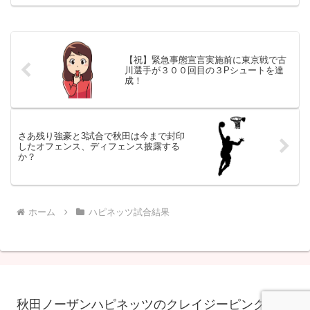
2024-25 B1第35節4月27日秋田ノーザン
ハピネッツVS千葉ジェッツゲーム2秋田
｜18｜...
【祝】緊急事態宣言実施前に東京戦で古
川選手が３００回目の３Pシュートを達
成！
さあ残り強豪と3試合で秋田は今まで封印
したオフェンス、ディフェンス披露する
か？
ホーム
ハピネッツ試合結果
秋田ノーザンハピネッツのクレイジーピンクに魅せ