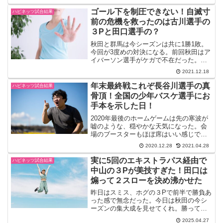
できたと思います。中でも圧巻はコール
ビー選手のブロックショットです。まる
ゴール下を制圧できない！自滅寸
ハピネッツ試合結果
でバレーボ...
前の危機を救ったのは古川選手の
３Pと田口選手の？
秋田と群馬は今シーズンは共に1勝1敗。
今回が3度めの対決になる。前回秋田はア
イバーソン選手がケガで不在だった。今
回群馬に初お目見え。ゴール下の攻防が
2021.12.18
見ものだ。2021-22 B1第12節12月18日秋
田ノーザンハピネッツVS群馬クレインサ
年末最終戦これぞ長谷川選手の真
ハピネッツ試合結果
ン...
骨頂！全国の少年バスケ選手にお
手本を示した日！
2020年最後のホームゲームは先の寒波が
嘘のような、穏やかな天気になった。会
場のブースターもほぼ席はいい感じで埋
まっている。コロナ禍の調整がないと満
2020.12.28
2021.04.28
席だったろうに。本当に秋田ファンの熱
量には頭が下がる。2020-21 B1第15節12
実に5回のエキストラパス経由で
ハピネッツ試合結果
月17...
中山の３Pが美技すぎた！田口は
煽って２スローを決め沸かせた
昨日はスミス、ホグの３Pで前半で勝負あ
った感で無念だった。今日は秋田の今シ
ーズンの集大成を見せてくれ。勝ってイ
ーブンとできるのか？試合結果・速報
2025.04.27