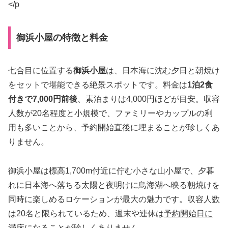
</p
御浜小屋の特徴と料金
七合目に位置する
御浜小屋
は、日本海に沈む夕日と朝焼け
をセットで堪能できる絶景スポットです。料金は
1泊2食
付きで7,000円前後
、素泊まりは4,000円ほどが目安。収容
人数が20名程度と小規模で、ファミリーやカップルの利
用も多いことから、予約開始直後に埋まることが珍しくあ
りません。
御浜小屋は標高1,700m付近に佇む小さな山小屋で、夕暮
れに日本海へ落ちる太陽と夜明けに鳥海湖へ映る朝焼けを
同時に楽しめるロケーションが最大の魅力です。収容人数
は20名と限られているため、週末や連休は
予約開始日に
満床
になることが珍しくありません。