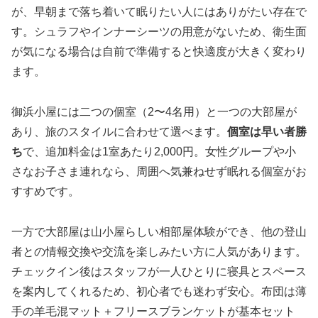
が、早朝まで落ち着いて眠りたい人にはありがたい存在で
す。シュラフやインナーシーツの用意がないため、衛生面
が気になる場合は自前で準備すると快適度が大きく変わり
ます。
御浜小屋には二つの個室（2〜4名用）と一つの大部屋が
あり、旅のスタイルに合わせて選べます。
個室は早い者勝
ち
で、追加料金は1室あたり2,000円。女性グループや小
さなお子さま連れなら、周囲へ気兼ねせず眠れる個室がお
すすめです。
一方で大部屋は山小屋らしい相部屋体験ができ、他の登山
者との情報交換や交流を楽しみたい方に人気があります。
チェックイン後はスタッフが⼀人ひとりに寝具とスペース
を案内してくれるため、初⼼者でも迷わず安心。布団は薄
手の⽺⽑混マット＋フリースブランケットが基本セット