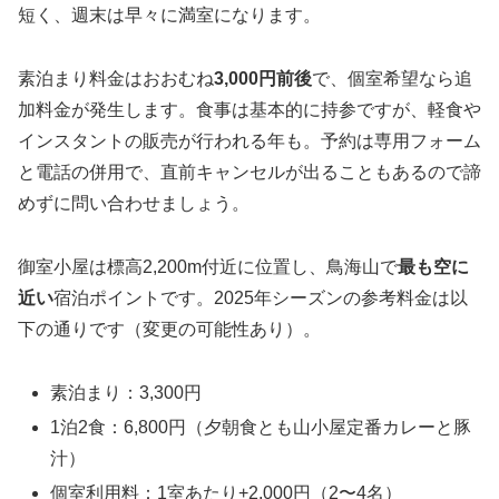
短く、週末は早々に満室になります。
素泊まり料金はおおむね
3,000円前後
で、個室希望なら追
加料金が発生します。食事は基本的に持参ですが、軽食や
インスタントの販売が行われる年も。予約は専用フォーム
と電話の併用で、直前キャンセルが出ることもあるので諦
めずに問い合わせましょう。
御室小屋は標高2,200m付近に位置し、鳥海山で
最も空に
近い
宿泊ポイントです。2025年シーズンの参考料金は以
下の通りです（変更の可能性あり）。
素泊まり：3,300円
1泊2食：6,800円（夕朝食とも山小屋定番カレーと豚
汁）
個室利用料：1室あたり+2,000円（2〜4名）