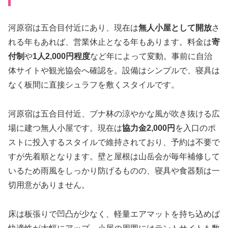
河原宿は五合目付近にあり、現在は
無人小屋として開放
さ
れる年もあれば、営業休止となる年もあります。料金は
寄
付制
や
1人2,000円程度
など年によって変動。事前に自治
体サイトや観光協会へ確認を。設備はシンプルで、寝具は
なく板間に直接シュラフを敷くスタイルです。
河原宿は五合目付近、ブナ林の涼やかな風が吹き抜ける広
場に建つ無人小屋です。現在は
協力金2,000円
を入口のポ
ストに投入するスタイルで維持されており、予約は不要で
すが先着順となります。壁と屋根は山岳会が毎年補修して
いるため雨風をしっかり防げるものの、寝具や食器類は一
切用意がありません。
床は板張りで凹凸が少なく、軽量エアマットを持ち込めば