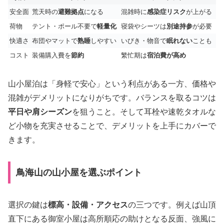
安全面
荒天時の
避難拠点
になる
混雑時に
感染症リスク
が上がる
荷物
テント・ポール不要で
軽量化
寝袋やシーツは
別途持参
が必要
快適さ
布団やマットで
熟睡
しやすい
いびき・物音で
眠れない
ことも
コスト
装備購入費を
節約
繁忙期は
宿泊費が高め
山小屋泊は「身軽で安心」という利点がある一方、価格や
混雑がデメリットになりがちです。バランスを取るコツは
平日や肩シーズン
を狙うこと。そして耳栓や速乾タオルな
ど小物を充実させることで、デメリットを上手にカバーで
きます。
鳥海山の山小屋を選ぶポイント
選択の鍵は
標高・設備・アクセス
の三つです。例えば山頂
直下にある御室小屋は高所順応の助けとなる反面、強風に