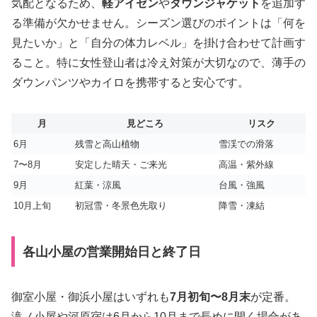
気配となるため、
軽アイゼン
や
ダウンジャケット
を追加す
る準備が欠かせません。シーズン選びのポイントは「何を
見たいか」と「自分の体力レベル」を掛け合わせて計画す
ること。特に女性登山者は冷え対策が大切なので、薄手の
ダウンパンツやカイロを携帯すると安心です。
月
見どころ
リスク
6月
残雪と高山植物
雪渓での滑落
7〜8月
安定した晴天・ご来光
高温・紫外線
9月
紅葉・涼風
台風・強風
10月上旬
初冠雪・冬景色先取り
降雪・凍結
各山小屋の営業開始日と終了日
御室小屋・御浜小屋はいずれも
7月初旬〜8月末
が定番。
滝ノ小屋や河原宿は6月から10月まで長めに開く場合があ