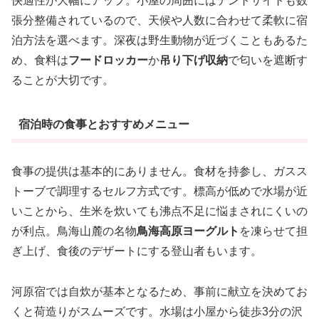
快適性が大幅にアップ。小屋の周囲にはテントサイトも数
張分整備されているので、天候や人数に合わせて柔軟に宿
泊方法を選べます。深夜は野生動物が近づくこともあるた
め、食料は
フードロッカー
か
吊り下げ収納
で匂いを遮断す
ることが大切です。
宿泊時の食事とおすすめメニュー
食事の提供は基本的にありません。食材を持参し、ガスス
トーブで調理するセルフ方式です。標高が低めで水場が近
いことから、生米を炊いても沸点不足に悩まされにくいの
が利点。鳥海山麓の名物
鳥海高原ヨーグルト
を凍らせて担
ぎ上げ、食後のデザートにする登山者もいます。
河原宿では自炊が基本となるため、事前に献立を決めてお
くと荷造りがスムーズです。水場は小屋から徒歩3分の沢