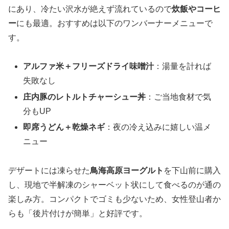
にあり、冷たい沢水が絶えず流れているので
炊飯やコーヒ
ー
にも最適。おすすめは以下のワンバーナーメニューで
す。
アルファ米＋フリーズドライ味噌汁
：湯量を計れば
失敗なし
庄内豚のレトルトチャーシュー丼
：ご当地食材で気
分もUP
即席うどん＋乾燥ネギ
：夜の冷え込みに嬉しい温メ
ニュー
デザートには凍らせた
鳥海高原ヨーグルト
を下山前に購入
し、現地で半解凍のシャーベット状にして食べるのが通の
楽しみ方。コンパクトでゴミも少ないため、女性登山者か
らも「後片付けが簡単」と好評です。