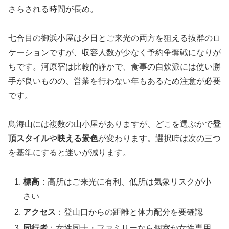
さらされる時間が長め。
七合目の御浜小屋は夕日とご来光の両方を狙える抜群のロ
ケーションですが、収容人数が少なく予約争奪戦になりが
ちです。河原宿は比較的静かで、食事の自炊派には使い勝
手が良いものの、営業を行わない年もあるため注意が必要
です。
鳥海山には複数の山小屋がありますが、どこを選ぶかで
登
頂スタイル
や
映える景色
が変わります。選択時は次の三つ
を基準にすると迷いが減ります。
標高
：高所はご来光に有利、低所は気象リスクが小
さい
アクセス
：登山口からの距離と体力配分を要確認
同行者
：女性同士・ファミリーなら個室か女性専用