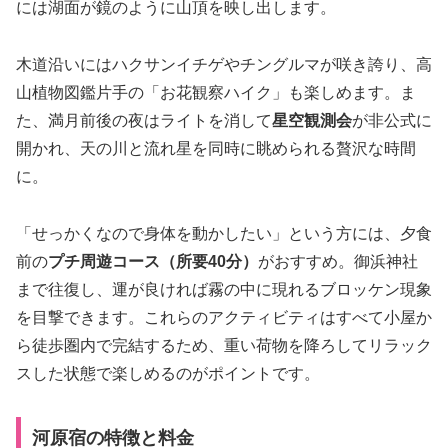
には湖面が鏡のように山頂を映し出します。
木道沿いにはハクサンイチゲやチングルマが咲き誇り、高
山植物図鑑片手の「お花観察ハイク」も楽しめます。ま
た、満月前後の夜はライトを消して
星空観測会
が非公式に
開かれ、天の川と流れ星を同時に眺められる贅沢な時間
に。
「せっかくなので身体を動かしたい」という方には、夕食
前の
プチ周遊コース（所要40分）
がおすすめ。御浜神社
まで往復し、運が良ければ霧の中に現れるブロッケン現象
を目撃できます。これらのアクティビティはすべて小屋か
ら徒歩圏内で完結するため、重い荷物を降ろしてリラック
スした状態で楽しめるのがポイントです。
河原宿の特徴と料金