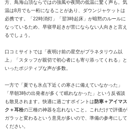
方、鳥海山頂ならではの強風や夜間の低温に驚く声も。気
温は8月でも一桁になることがあり、ダウンジャケットは
必携です。「22時消灯」「翌3時起床」が暗黙のルールに
なっているため、早寝早起きが苦にならない人向きと言え
るでしょう。
口コミサイトでは「夜明け前の星空がプラネタリウム以
上」「スタッフが親切で初心者にも寄り添ってくれる」と
いったポジティブな声が多数。
一方で「夏でも氷点下近くの寒さに備えていなかった」
「早朝3時の出発者が多くて眠れなかった」という反省談
も散見されます。快適に過ごすポイントは
防寒＋アイマス
ク＋耳栓
の三種の神器を忘れないこと。これだけで評価が
ガラッと変わるという意見が多いので、準備の参考にして
ください。