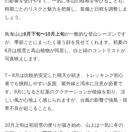
の影響を受けやすく、一気に冬山の様相を帯びることも。
時期ごとのリスクと魅力を把握し、装備と日程を調整しま
しょう。
鳥海山は
6月下旬〜10月上旬
が一般的な登山シーズンです
が、季節ごとにまったく違う顔を見せてくれます。初夏の
6月は残雪と高山植物が同居し、白と緑のコントラストが
写真映えします。
7～8月は比較的安定した晴天が続き、トレッキング初心
者でも挑戦しやすい反面、紫外線と渇水に注意が必要で
す。9月になると紅葉のグラデーションが稜線を彩り、涼
しい風が心地よく感じられますが、台風の影響で強風・視
界不良が起こることも。
10月上旬は初冠雪の便りが届き始め、山上は一気に冬の