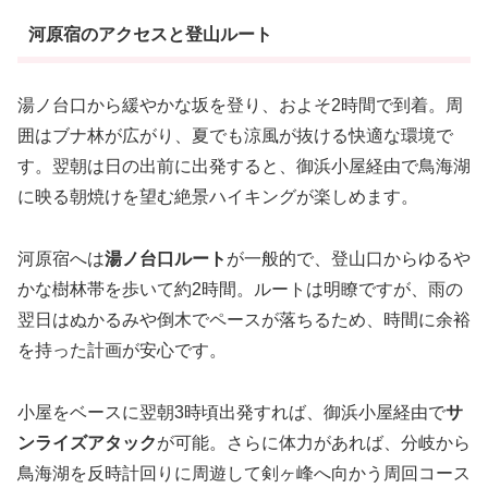
河原宿のアクセスと登山ルート
湯ノ台口から緩やかな坂を登り、およそ2時間で到着。周
囲はブナ林が広がり、夏でも涼風が抜ける快適な環境で
す。翌朝は日の出前に出発すると、御浜小屋経由で鳥海湖
に映る朝焼けを望む絶景ハイキングが楽しめます。
河原宿へは
湯ノ台口ルート
が一般的で、登山口からゆるや
かな樹林帯を歩いて約2時間。ルートは明瞭ですが、雨の
翌日はぬかるみや倒木でペースが落ちるため、時間に余裕
を持った計画が安心です。
小屋をベースに翌朝3時頃出発すれば、御浜小屋経由で
サ
ンライズアタック
が可能。さらに体力があれば、分岐から
鳥海湖を反時計回りに周遊して剣ヶ峰へ向かう周回コース