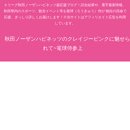
ｂリーグ秋田ノーザンハピネッツ超応援ブログ！試合結果や、選手最新情報、
秋田県内のスポーツ、観光イベント等を籠球（ろうきゅう）侍が 独自の目線で
応援、ぎっしり詳しくお届けします！※当サイトはアフィリエイト広告を利用
しています。
秋田ノーザンハピネッツのクレイジーピンクに魅せら
れて~篭球侍参上