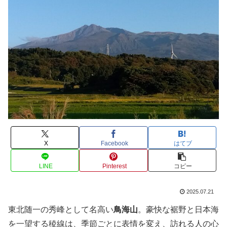
X
Facebook
はてブ
LINE
Pinterest
コピー
2025.07.21
東北随一の秀峰として名高い
鳥海山
。豪快な裾野と日本海
を一望する稜線は、季節ごとに表情を変え、訪れる人の心