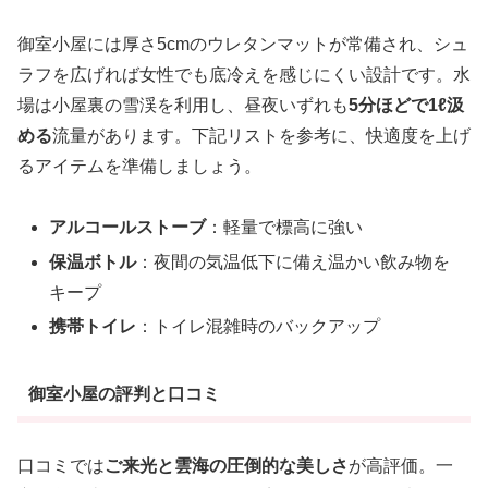
御室小屋には厚さ5cmのウレタンマットが常備され、シュ
ラフを広げれば女性でも底冷えを感じにくい設計です。水
場は小屋裏の雪渓を利用し、昼夜いずれも
5分ほどで1ℓ汲
める
流量があります。下記リストを参考に、快適度を上げ
るアイテムを準備しましょう。
アルコールストーブ
：軽量で標高に強い
保温ボトル
：夜間の気温低下に備え温かい飲み物を
キープ
携帯トイレ
：トイレ混雑時のバックアップ
御室小屋の評判と口コミ
口コミでは
ご来光と雲海の圧倒的な美しさ
が高評価。一