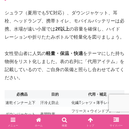
シュラフ（夏用でも5℃対応）、ダウンジャケット、耳
栓、ヘッドランプ、携帯トイレ、モバイルバッテリーは必
携。水場が遠い小屋では
2ℓ以上
の容量を確保し、ハイド
レーションや折りたたみボトルで軽量化を図りましょう。
女性登山者に人気の
軽量・保温・快適
をテーマにした持ち
物例をリスト化しました。表の右列に「代用アイテム」を
記載しているので、ご自身の装備と照らし合わせてみてく
ださい。
必携品
目的
代用・補足
速乾インナー上下
汗冷え防止
化繊Tシャツ＋薄手レギンス
フリース＋ウインドブレーカ
ダウンジャケット
夜間防寒
ー
ヘッドランプ
早朝出発
小型LEDライトでも可
メニュー
ホーム
検索
トップ
サイドバー