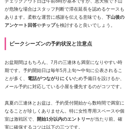
チェックアウト日は午前8時が基本ですが、悪天候で下山
が危険な場合はスタッフ判断で滞在延長を認めるケースも
あります。柔軟な運営に感謝を伝える意味でも、
下山後の
アンケート回答
や
チップ
を検討すると良いでしょう。
ピークシーズンの予約状況と注意点
お盆期間はもちろん、7月の三連休も満室になりやすい時
期です。予約開始日は毎年5月上旬〜中旬に公表されるこ
とが多く、
電話がつながりにくい
ため予備日を設けるか、
メール予約に対応している小屋を優先するのがコツです。
真夏の三連休とお盆は、予約受付開始から数時間で満室に
なることが珍しくありません。特に女性専用スペースや個
室は激戦区で、
開始1分以内のエントリー
が当たり前。確
実に確保するコツは以下の三つです。