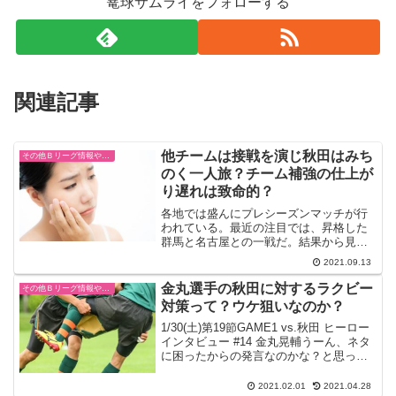
篭球サムライをフォローする
関連記事
他チームは接戦を演じ秋田はみち
その他Ｂリーグ情報や試合結果
のく一人旅？チーム補強の仕上が
り遅れは致命的？
各地では盛んにプレシーズンマッチが行
われている。最近の注目では、昇格した
群馬と名古屋との一戦だ。結果から見れ
ば１０８ー８８の大差で名古屋が勝利し
2021.09.13
た。名古屋は１クォータから３ｐシュー
トの精度がよく決まる。加えて新外国籍
金丸選手の秋田に対するラクビー
その他Ｂリーグ情報や試合結果
選手もゴール下や３ｐシュ...
対策って？ウケ狙いなのか？
1/30(土)第19節GAME1 vs.秋田 ヒーロー
インタビュー #14 金丸晃輔うーん、ネタ
に困ったからの発言なのかな？と思って
しまいますが、、、。ラグビーというの
は誉め言葉？接触が激しいということ？
2021.02.01
2021.04.28