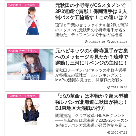
彼のパフォーマンスには素晴らしく、
元秋田の小野寺がCSスタメンで
一...
その他Ｂリーグ情報や試合結果
3P3連続で貢献！保岡選手は３人
制バスケ五輪逃す！この違いは？
琉球と千葉のセミファイナル第2戦で琉球
のスタメンに元秋田の小野寺選手が名を
連ねた。ディフェンスで千葉の富樫選手
をマークして仕事をさせなかったし、得
2024.05.19
2025.11.04
点だほしいい場面で3続連続３Pを決め切
るステップアップを見せつけた。一方で
元ハピネッツの小野寺選手が古巣
その他Ｂリーグ情報や試合結果
秋田を自由契約になっ...
へのメッセージを見たか？琉球で
躍動し三河にリベンジの主役に！
元秋田ノーザンハピネッツの小野寺選手
が移籍先の琉球ゴールデンキングスで
MVPの活躍を見せた。開幕戦の敗戦をき
っちりリベンジできたその原動力になっ
2019.10.08
ているのは本当に嬉しいし心強い。思え
ば、、、はあーあんな遠い地で、意地で
「北の革命」は本物か？超大型補
その他Ｂリーグ情報や試合結果
頑張ったのでしょうね。試...
強レバンガ北海道に秋田が挑む！
B1東地区大混戦の行方
問題提起：クラブ改革×NBA級タレント
――台風の目は北海道？2025-26シーズン
を前にレバンガ北海道が経営体制を刷新
し、資本力とビジョンを兼ね備えた新オ
2025.07.11
ーナー体制へ移行しました。そして真っ