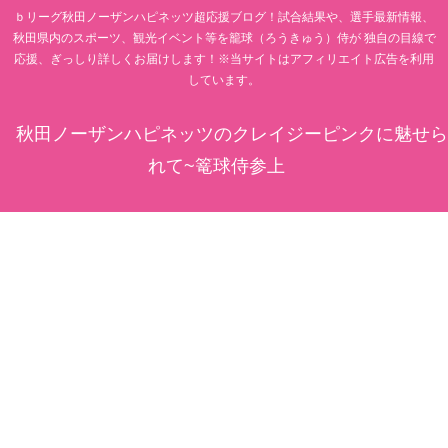
ｂリーグ秋田ノーザンハピネッツ超応援ブログ！試合結果や、選手最新情報、
秋田県内のスポーツ、観光イベント等を籠球（ろうきゅう）侍が 独自の目線で
応援、ぎっしり詳しくお届けします！※当サイトはアフィリエイト広告を利用
しています。
秋田ノーザンハピネッツのクレイジーピンクに魅せら
れて~篭球侍参上