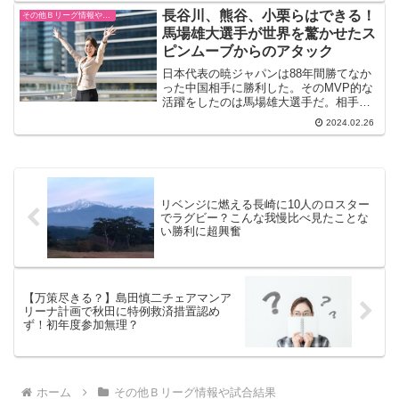
先に着手したのが“最大級の選手補強”。シ
長谷川、熊谷、小栗らはできる！
その他Ｂリーグ情報や試合結果
ーズン勝率...
馬場雄大選手が世界を驚かせたス
ピンムーブからのアタック
日本代表の暁ジャパンは88年間勝てなか
った中国相手に勝利した。そのMVP的な
活躍をしたのは馬場雄大選手だ。相手の
18歳で216センチの新星から華麗にアンド
2024.02.26
ワンを獲得したスピンムーブYudai Baba
always finds a way ...
リベンジに燃える長崎に10人のロスター
でラグビー？こんな我慢比べ見たことな
い勝利に超興奮
【万策尽きる？】島田慎二チェアマンア
リーナ計画で秋田に特例救済措置認め
ず！初年度参加無理？
ホーム
その他Ｂリーグ情報や試合結果