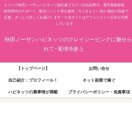
ｂリーグ秋田ノーザンハピネッツ超応援ブログ！試合結果や、選手最新情報、
秋田県内のスポーツ、観光イベント等を籠球（ろうきゅう）侍が 独自の目線で
応援、ぎっしり詳しくお届けします！※当サイトはアフィリエイト広告を利用
しています。
秋田ノーザンハピネッツのクレイジーピンクに魅せら
れて~篭球侍参上
【トップページ】
お問い合せ
自己紹介：プロフィール！
ネット副業で稼ぐ
ハピネッツの裏事情が満載
プライバシーポリシー・免責事項