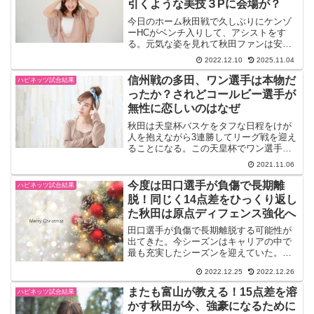
引くような美技３Pに会場が？
今日のホーム秋田戦で久しぶりにケンゾ
ーHCがベンチ入りして、アシストをす
る。元気な姿を見れて秋田ファンは安堵
するだろうし、選手も自然と気合が入る
2022.12.10
2025.11.04
というものだ。前節では千葉と2連敗した
がいずれもいずれも終盤で力尽きた。秋
信州戦の多田、ワン選手は本物だ
ハピネッツ試合結果
田の外国籍選手2人は安...
ったか？されどコールビー選手が
無性に恋しいのはなぜ
秋田は天皇杯バスケをタフな日程をけが
人を抱えながら3連勝してリーグ戦を迎え
ることになる。この天皇杯でワン選手と
多田選手が急成長した二人をどうやって
2021.11.06
起用するのか？楽しみだ。そしてアイバ
ーソン選手も復帰して、インサイドの要
今度は田口選手が負傷で長期離
ハピネッツ試合結果
として元気な姿を見たい...
脱！同じく14点差をひっくり返し
た秋田は原点ディフェンス強化へ
田口選手が負傷で長期離脱する可能性が
出てきた。今シーズンはキャリアの中で
最も充実したシーズンを迎えていた。ベ
ンチスタートではあったが、得意の３Pシ
2022.12.25
2022.12.26
ュートはもちろん、レイアップ、アタッ
クに走り回った。加えて効果的なアシス
またも富山が教える！15点差を溶
ハピネッツ試合結果
トもあり、視野の広さも...
かす秋田が今、強豪になるために