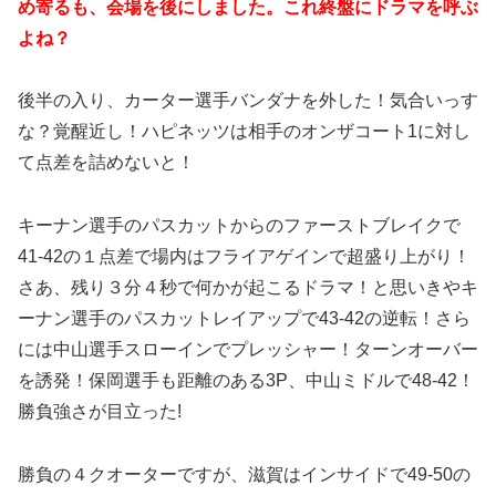
め寄るも、会場を後にしました。これ終盤にドラマを呼ぶ
よね？
後半の入り、カーター選手バンダナを外した！気合いっす
な？覚醒近し！ハピネッツは相手のオンザコート1に対し
て点差を詰めないと！
キーナン選手のパスカットからのファーストブレイクで
41-42の１点差で場内はフライアゲインで超盛り上がり！
さあ、残り３分４秒で何かが起こるドラマ！と思いきやキ
ーナン選手のパスカットレイアップで43-42の逆転！さら
には中山選手スローインでプレッシャー！ターンオーバー
を誘発！保岡選手も距離のある3P、中山ミドルで48-42！
勝負強さが目立った!
勝負の４クオーターですが、滋賀はインサイドで49-50の