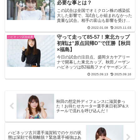
必要な事とは？
この試合は全国でオミクロン株の感染拡
大した影響で、3試合しか組まれなかった
貴重な試合。相手の富山も影響を受け
て、浜口炎ヘッドコーチは不在となり、
2022.01.08
2025.11.03
選手の山口祐希が代行した。2021-22 B1
第16節1月8日秋田ノーザンハピネッツVS
守って走って85-57！東北カップ
ハピネッツ試合結果
富山グラ...
初戦は“原点回帰D”で圧勝【秋田
×福島】
今日の試合の注目点、盛岡タカヤアリー
ナで開幕した東北カップ。秋田ノーザン
ハピネッツはB2福島ファイヤーボンズを
85-57で下し、まずは準決勝へ。今週のテ
2025.09.13
2025.09.16
ーマに掲げた「原点回帰のディフェン
ス」がしっかり効き、立ち上がりから主
導権を握りました。...
秋田の想定外ディフェンスに滋賀参っ
た！お待たせカーター選手来日初3P&ス
チールで流れを呼び込んだ！
ハピネッツ古川選手滋賀戦でのケガの状
態は深刻で長期離脱？緊急選手補強はあ