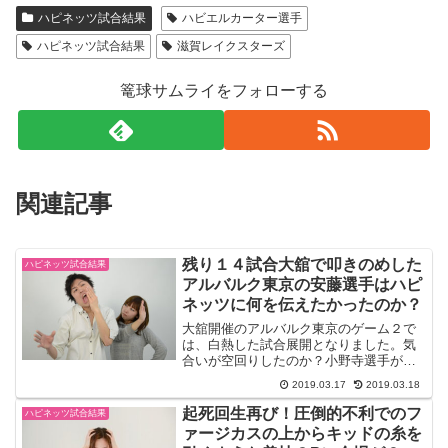
ハピネッツ試合結果
ハビエルカーター選手
ハピネッツ試合結果
滋賀レイクスターズ
篭球サムライをフォローする
関連記事
残り１４試合大舘で叩きのめした
ハピネッツ試合結果
アルバルク東京の安藤選手はハピ
ネッツに何を伝えたかったのか？
大舘開催のアルバルク東京のゲーム２で
は、白熱した試合展開となりました。気
合いが空回りしたのか？小野寺選手が試
合早々にファールトラブルに見舞われま
2019.03.17
2019.03.18
したが、ハピネッツはこれからのＢ１残
留争いに向けて、考えさせる試合内容に
起死回生再び！圧倒的不利でのフ
ハピネッツ試合結果
なりました。ゲーム１の昨...
ァージカスの上からキッドの糸を