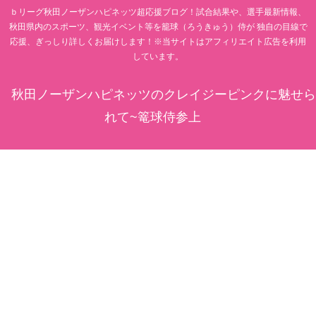
ｂリーグ秋田ノーザンハピネッツ超応援ブログ！試合結果や、選手最新情報、
秋田県内のスポーツ、観光イベント等を籠球（ろうきゅう）侍が 独自の目線で
応援、ぎっしり詳しくお届けします！※当サイトはアフィリエイト広告を利用
しています。
秋田ノーザンハピネッツのクレイジーピンクに魅せら
れて~篭球侍参上