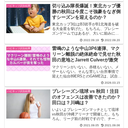
は積極的にインサイドを仕掛...
切り込み隊長爆誕！東北カップ優
ハピネッツ試合結果
勝の秋田は今度こそ強豪をなぎ倒
すシーズンを迎えるのか？
東北カップ3位はB3岩手がB1北海道を破
る大金星を挙げた。もちろん、プレシー
ズンゲームではあるが、大いに励みにな
るだろう。秋田と渋谷は開幕戦2節で対戦
2022.09.19
2022.09.20
する。その意味において重要な試合にな
る。ただ渋谷は今日スコアラーのケリー
雷鳴のような中山3P6連弾、マク
ハピネッツ試合結果
選手が出ない。東北...
リーン離脱の絶体絶命で見せた秋
田の意地とJarrett Culverが激突
マクリーンがいない。赤穂もいない。メ
ザーもいない。そんな苦しい台所事情で
迎えた仙台89ERSとのGAME2は、試合前
から胸の奥がざわつく一戦でした。それ
2026.03.15
でも秋田ノーザンハピネッツは、前日の
大敗を引きずることなく、立ち上がりか
プレシーズン琉球 vs 秋田！注目
ハピネッツ試合結果
ら牙をむきました...
のオフェンスは改善できたのか？
田口は？川嶋は？
いよいよプレシーズンマッチとして琉球
vs秋田が沖縄アリーナで開催した。もち
ろん、リーグ前の対戦ですので、チーム
の仕上がりというよりは、課題をみつけ
2021.09.05
2021.09.06
たり戦術の確認という位置づけになるだ