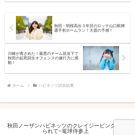
ろう。ここで爆勝しても、気分はいいが
「慢心」の原因を作るこ...
秋田・明桜高出３年目のロッテ山口航輝
選手初ホームラン！大器の予感！
川崎が青ざめた！最悪のチーム状況下で
秋田の起死回生オフェンスの遂行力に感
動！
ホーム
ハピネッツ試合結果
秋田ノーザンハピネッツのクレイジーピンクに魅せ
られて~篭球侍参上