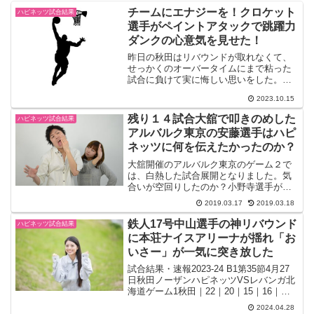
チームにエナジーを！クロケット
ハピネッツ試合結果
選手がペイントアタックで跳躍力
ダンクの心意気を見せた！
昨日の秋田はリバウンドが取れなくて、
せっかくのオーバータイムにまで粘った
試合に負けて実に悔しい思いをした。今
日の試合の入りではいきなりトップの位
2023.10.15
置から熊谷選手が３Pを放ったが、決める
ことはできなかった。なので昨日の秋田
残り１４試合大舘で叩きのめした
ハピネッツ試合結果
のロケットスタートで最...
アルバルク東京の安藤選手はハピ
ネッツに何を伝えたかったのか？
大舘開催のアルバルク東京のゲーム２で
は、白熱した試合展開となりました。気
合いが空回りしたのか？小野寺選手が試
合早々にファールトラブルに見舞われま
2019.03.17
2019.03.18
したが、ハピネッツはこれからのＢ１残
留争いに向けて、考えさせる試合内容に
鉄人17号中山選手の神リバウンド
ハピネッツ試合結果
なりました。ゲーム１の昨...
に本荘ナイスアリーナが揺れ「お
いさー」が一気に突き放した
試合結果・速報2023-24 B1第35節4月27
日秋田ノーザンハピネッツVSレバンガ北
海道ゲーム1秋田｜22｜20｜15｜16｜＝
73北海道｜17｜25｜7｜16｜＝65年に一
2024.04.28
度の本荘ナイスアリーナ開催。古川選手