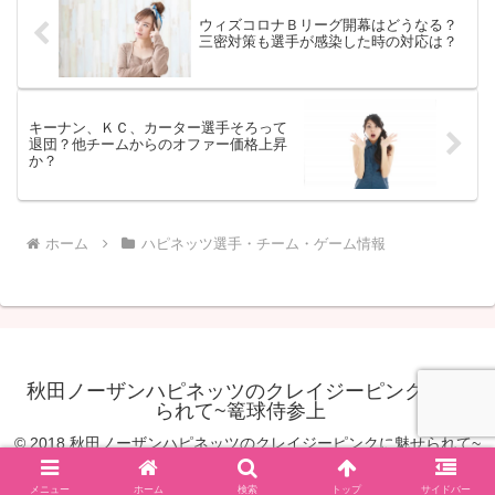
ウィズコロナＢリーグ開幕はどうなる？
三密対策も選手が感染した時の対応は？
キーナン、ＫＣ、カーター選手そろって
退団？他チームからのオファー価格上昇
か？
ホーム
ハピネッツ選手・チーム・ゲーム情報
秋田ノーザンハピネッツのクレイジーピンクに魅せ
られて~篭球侍参上
© 2018 秋田ノーザンハピネッツのクレイジーピンクに魅せられて~
篭球侍参上.
メニュー
ホーム
検索
トップ
サイドバー