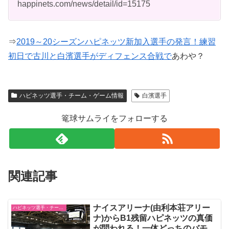
happinets.com/news/detail/id=15175
⇒
2019～20シーズンハピネッツ新加入選手の発言！練習
初日で古川と白濱選手がディフェンス合戦で
あわや？
ハピネッツ選手・チーム・ゲーム情報
白濱選手
篭球サムライをフォローする
関連記事
ナイスアリーナ(由利本荘アリー
ハピネッツ選手・チーム・ゲーム情報
ナ)からB1残留ハピネッツの真価
が問われる！一体どっちのバモス