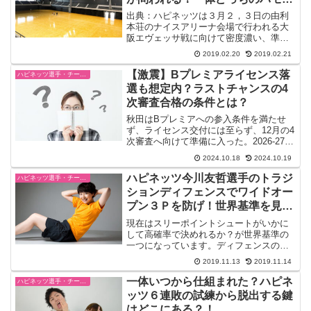
が本物なのか？
出典：ハピネッツは３月２，３日の由利
本荘のナイスアリーナ会場で行われる大
阪エヴェッサ戦に向けて密度濃い、準備
期間の真っ只中にあります。その間には
2019.02.20
2019.02.21
ハピネッツファン感謝のイベントもあり
ましたし、気持ちを新たにして練習に励
【激震】Bプレミアライセンス落
ハピネッツ選手・チーム・ゲーム情報
んでいると思います。幸い...
選も想定内？ラストチャンスの4
次審査合格の条件とは？
秋田はBプレミアへの参入条件を満たせ
ず、ライセンス交付には至らず、12月の4
次審査へ向けて準備に入った。2026-27シ
ーズンにBプレミアでプレーするための第
2024.10.18
2024.10.19
1次から第3次審査を通過し、ライセンス
が交付されたクラブが発表された。リニ
ハピネッツ今川友哲選手のトラジ
ハピネッツ選手・チーム・ゲーム情報
ューアル...
ションディフェンスでワイドオー
プン３Ｐを防げ！世界基準を見て
みたい！
現在はスリーポイントシュートがいかに
して高確率で決めれるか？が世界基準の
一つになっています。ディフェンスのわ
ずかなズレを見逃さないワイドオープン
2019.11.13
2019.11.14
からのスリーポイントシュート！先のワ
ールドカップではフィジカルのあたりの
一体いつから仕組まれた？ハピネ
ハピネッツ選手・チーム・ゲーム情報
強さと共に、嫌というほど...
ッツ６連敗の試練から脱出する鍵
はどこにある？！