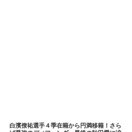
白濱僚祐選手４季在籍から円満移籍！さら