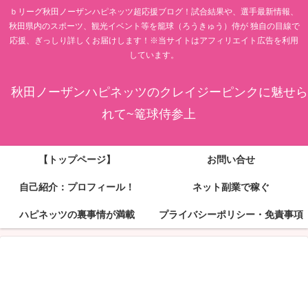
ｂリーグ秋田ノーザンハピネッツ超応援ブログ！試合結果や、選手最新情報、
秋田県内のスポーツ、観光イベント等を籠球（ろうきゅう）侍が 独自の目線で
応援、ぎっしり詳しくお届けします！※当サイトはアフィリエイト広告を利用
しています。
秋田ノーザンハピネッツのクレイジーピンクに魅せら
れて~篭球侍参上
【トップページ】
お問い合せ
自己紹介：プロフィール！
ネット副業で稼ぐ
ハピネッツの裏事情が満載
プライバシーポリシー・免責事項