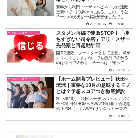
新年から秋田ノーザンハピネッツは連敗
更新中で、試練の中にある。このような
チームの現状を一体誰が想像したでしょ
うか？今シーズンはチーム補強も理想的
2020.01.07
2020.01.08
に完了し、アーリーカップ東北では優勝
をした。プレシーズンゲームでは富山・
スタメン再編で連敗STOP！「持
ハピネッツ選手・チーム・ゲーム情報
宇都宮に勝ち仕上がり具合...
ちすぎない司令塔」アリ・メザー
先発案と再起動計画
開幕2連敗。ブースターとして正直、胃が
キリキリしますよね。でも愚痴で終わる
のは今日で終わり。チームは「守って走
る」原点に戻りつつ、スタメンの意思決
2025.10.09
定でリズムを取り戻す時はいまではない
でしょうか？キーワードは「持ちすぎな
【ホーム開幕プレビュー】秋田×
ハピネッツ選手・チーム・ゲーム情報
い司令塔」。アジア枠で...
琉球｜重要な10月の意味するモノ
とは？予想スコアつき徹底解説
2025年10月・秋田ノーザンハピネッツ試
合日程 日付HOME/AWAY対戦相手会場開
始 10/04（土）AWAYサンロッカーズ渋谷
青山学院記念館（東京）18:05
2025.09.06
10/05（日）AWAYサンロッカーズ渋谷青
山学院記念館（東京）15:05...