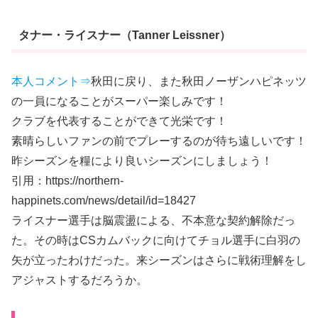
タナー・ライスナー（Tanner Leissner）
本人コメント⇒
秋田に戻り、また秋田ノーザンハピネッツ
の一員になることがスーパー楽しみです！
クラブを代表することができて光栄です！
素晴らしいファンの前でプレーするのが待ち遠しいです！
昨シーズンを糧により良いシーズンにしましょう！
引用：https://northern-
happinets.com/news/detail/id=18427
ライスナー選手は脳震盪による、不本意な契約解除だっ
た。その時はCSカムバックに向けてチョル選手に白羽の
矢が立ったわけだった。来シーズンはさらに戦術理解をし
アジャストするだろうか。