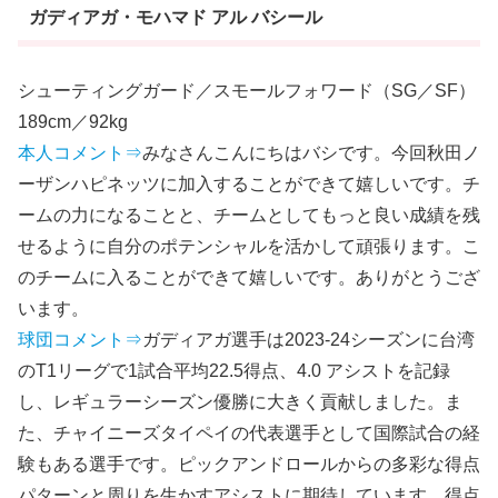
ガディアガ・モハマド アル バシール
シューティングガード／スモールフォワード（SG／SF）
189cm／92kg
本人コメント⇒
みなさんこんにちはバシです。今回秋田ノ
ーザンハピネッツに加入することができて嬉しいです。チ
ームの力になることと、チームとしてもっと良い成績を残
せるように自分のポテンシャルを活かして頑張ります。こ
のチームに入ることができて嬉しいです。ありがとうござ
います。
球団コメント⇒
ガディアガ選手は2023-24シーズンに台湾
のT1リーグで1試合平均22.5得点、4.0 アシストを記録
し、レギュラーシーズン優勝に大きく貢献しました。ま
た、チャイニーズタイペイの代表選手として国際試合の経
験もある選手です。ピックアンドロールからの多彩な得点
パターンと周りを生かすアシストに期待しています。得点