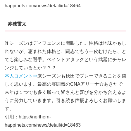
happinets.com/news/detail/id=18464
赤穂雷太
昨シーズンはディフェンスに開眼した。性格は地味かもし
れないが、恵まれた体格と、闘志でもう一皮むけたら、と
ても楽しみな選手。ペイントアタックという武器にチャレ
ンジしているとか？？？
本人コメント⇒
来シーズンも秋田でプレーできることを嬉
しく思います。最高の雰囲気のCNAアリーナ︎☆あきたで
来年は１つでも多く勝って皆さんと喜びを分かち合えるよ
うに努力していきます。引き続き声援よろしくお願いしま
す。
引用：https://northern-
happinets.com/news/detail/id=18463