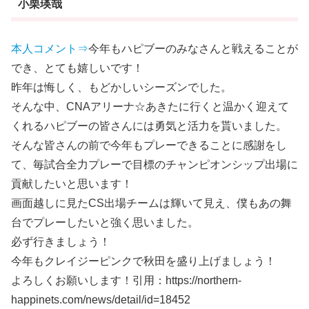
小栗瑛哉
本人コメント⇒
今年もハピブーのみなさんと戦えることが
でき、とても嬉しいです！
昨年は悔しく、もどかしいシーズンでした。
そんな中、CNAアリーナ☆あきたに行くと温かく迎えて
くれるハピブーの皆さんには勇気と活力を貰いました。
そんな皆さんの前で今年もプレーできることに感謝をし
て、毎試合全力プレーで目標のチャンピオンシップ出場に
貢献したいと思います！
画面越しに見たCS出場チームは輝いて見え、僕もあの舞
台でプレーしたいと強く思いました。
必ず行きましょう！
今年もクレイジーピンクで秋田を盛り上げましょう！
よろしくお願いします！引用：https://northern-
happinets.com/news/detail/id=18452