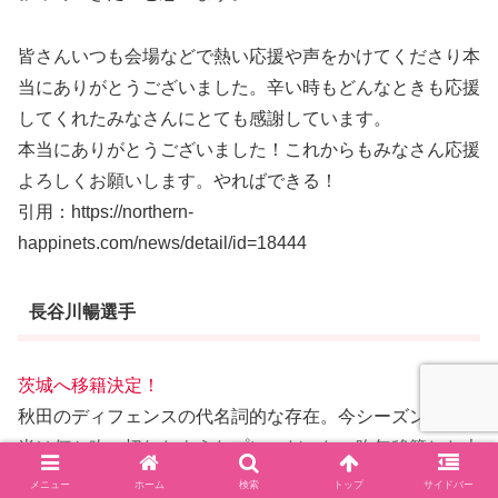
皆さんいつも会場などで熱い応援や声をかけてくださり本
当にありがとうございました。辛い時もどんなときも応援
してくれたみなさんにとても感謝しています。
本当にありがとうございました！これからもみなさん応援
よろしくお願いします。やればできる！
引用：https://northern-
happinets.com/news/detail/id=18444
長谷川暢選手
茨城へ移籍決定！
秋田のディフェンスの代名詞的な存在。今シーズン特に後
半は何か吹っ切れたようなプレーだった。昨年移籍した大
浦選手とダブって見えた。
メニュー
ホーム
検索
トップ
サイドバー