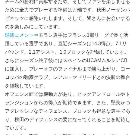
チームの勝利に貢献するため、そしてファンを楽しませる
ために全力でプレーする準備は万端です。秋田ノーザンハ
ピネッツに感謝いたします。そして、皆さんにお会いする
のを楽しみにしています。
球団コメント⇒
モラン選手はフランス1部リーグで長く活
躍している選手であり、直近シーズンは14.3得点、7.1リ
バウンド、2.1アシスト、1.0ブロックを記録しています。
さらにシーズン終了後にはスペインのUCAMムルシアCB
に加入し、プレーオフのファイナルまで勝ち上がり、ヨー
ロッパの強豪クラブ、レアル・マドリードとの決勝の舞台
を経験しています。
オフェンス面では機動力があり、ピックアンドロールやト
ランジションからの得点が期待できます。また、堅実かつ
アグレッシブなディフェンス、ブロックも得意な選手であ
り、秋田のディフェンスの要になってくれることを期待し
ています。