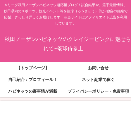
ｂリーグ秋田ノーザンハピネッツ超応援ブログ！試合結果や、選手最新情報、
秋田県内のスポーツ、観光イベント等を籠球（ろうきゅう）侍が 独自の目線で
応援、ぎっしり詳しくお届けします！※当サイトはアフィリエイト広告を利用
しています。
秋田ノーザンハピネッツのクレイジーピンクに魅せら
れて~篭球侍参上
【トップページ】
お問い合せ
自己紹介：プロフィール！
ネット副業で稼ぐ
ハピネッツの裏事情が満載
プライバシーポリシー・免責事項