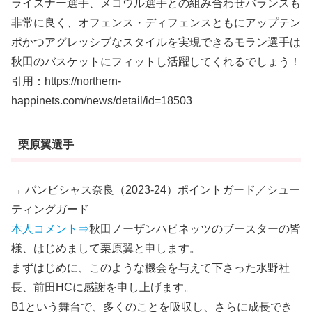
ライスナー選手、メコウル選手との組み合わせバランスも
非常に良く、オフェンス・ディフェンスともにアップテン
ポかつアグレッシブなスタイルを実現できるモラン選手は
秋田のバスケットにフィットし活躍してくれるでしょう！
引用：https://northern-
happinets.com/news/detail/id=18503
栗原翼選手
→ バンビシャス奈良（2023-24）ポイントガード／シュー
ティングガード
本人コメント⇒
秋田ノーザンハピネッツのブースターの皆
様、はじめまして栗原翼と申します。
まずはじめに、このような機会を与えて下さった水野社
長、前田HCに感謝を申し上げます。
B1という舞台で、多くのことを吸収し、さらに成長でき