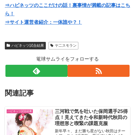
⇒ハピネッツのここだけの話！裏事情が満載の記事はこち
ら！
⇒サイト運営者紹介：一体誰や？！
ハピネッツ試合結果
ヤ二スモラン
篭球サムライをフォローする
関連記事
三河戦で気を吐いた保岡選手25得
ハピネッツ試合結果
点！見えてきた令和新時代秋田の
理想形と喫緊の課題克服
新年早々、まだ勝ち星がない秋田はチー