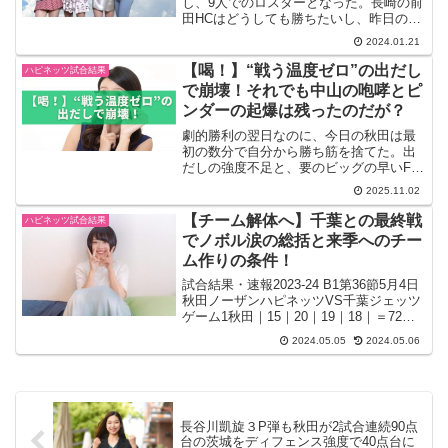
し、9人でのロスターとなった。長崎の前
田HCはどうしても勝ちたいし、昨日のデ
ーターを駆使して戦いとなる。何よりも
2024.01.21
悔しい負け方をしたので、ゲームの入り
が注目される。試合結果・速報2023-24
【喝！】“戦う温度ゼロ”の出だし
ハピネッツ試合結果
B1第18節...
で崩壊！それでも中山の咆哮とピ
ンダーの起爆は残ったのだが？
劇的勝利の翌日なのに、今日の秋田は最
初の数分で自分から勝ち筋を捨てた。出
だしの強度不足と、要のビッグの早いF2
——この二つで試合の根が折れた。前半
2025.11.02
だけで36-58。滋賀の「走力×縦圧」に面
の皮を剥がされ、89-73で完敗。ここで
【チーム解体へ】千葉との最終戦
ハピネッツ試合結果
は“超・辛口...
でノボル涙の総括と来季へのチー
ム作りの条件！
試合結果・速報2023-24 B1第36節5月4日
秋田ノーザンハピネッツVS千葉ジェッツ
ゲーム1秋田｜15｜20｜19｜18｜＝72千
葉｜27｜15｜27｜19｜＝88秋田はゲーム
2024.05.05
2024.05.06
の入りから思うようなリズムでオフェン
スができず、逆に千葉は先...
長谷川凱旋３P弾も秋田が2試合連続90点
台の茨城をディフェンス強度で40点台に