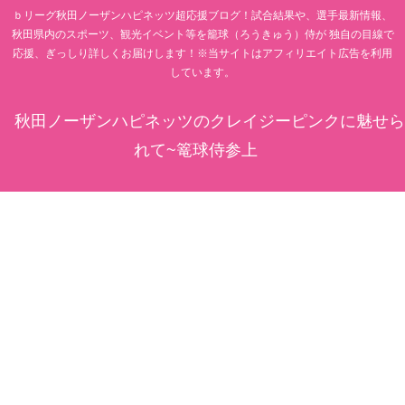
ｂリーグ秋田ノーザンハピネッツ超応援ブログ！試合結果や、選手最新情報、
秋田県内のスポーツ、観光イベント等を籠球（ろうきゅう）侍が 独自の目線で
応援、ぎっしり詳しくお届けします！※当サイトはアフィリエイト広告を利用
しています。
秋田ノーザンハピネッツのクレイジーピンクに魅せら
れて~篭球侍参上