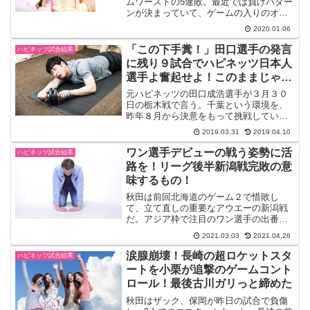
ムワーストの5連敗。最近では負けパター
ンが決まっていて、ゲームの入りのオフ
ェンスが重いこととアウトサイドシュー
2020.01.06
トの確率で苦しんでいる。それがそのま
まスコアに表れている。シンプルに考え
「この下手糞！」田口選手の発言
ハピネッツ試合結果
すぎずに、もう少し走る...
に残り９試合でハピネッツ日本人
選手よ奮起せよ！このままじゃ終
わらいね！
元ハピネッツの田口成浩選手が３月３０
日の栃木戦で言う。千葉という環境を、
昨年８月から決意をもって挑戦していま
す。プレータイムはハピネッツ時代の半
2019.03.31
2019.04.10
分以下であります。でも腐らずに緊張感
をもって毎日過ごしています。優勝に近
ワン選手デビューの戦う姿勢に活
ハピネッツ試合結果
いチームにいるといった慢...
路を！リーグ後半新潟戦完敗の意
味するもの！
秋田は前回北海道のゲーム２で惜敗し
て、立て直しの重要なアウエーの新潟戦
だ。アジア枠で注目のワン選手の出番は
あるのか？コールビー選手の穴が埋まる
2021.03.03
2021.04.28
パフォーマンスができるのか？チャンピ
オンシップを諦めていないならば選手の
涙腺崩壊！長崎の超ロケットスタ
ハピネッツ試合結果
覚悟が問われる試合になる。...
ートを小栗が追撃のゲームコント
ロール！最後古川ガリっと締めた
秋田はザック、保岡が昨日の試合で負傷