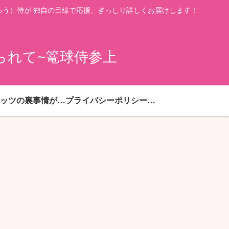
う）侍が 独自の目線で応援、ぎっしり詳しくお届けします！
られて~篭球侍参上
ハピネッツの裏事情が満載
プライバシーポリシー・免責事項