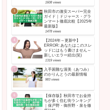
1608 views
秋田市の激安スーパー完全
ガイド｜ドジャース・グラ
ンマート徹底比較【2025年
最新版】
1478 views
【2024年～更新中】
ERROR: あなたはこのスレ
ッドにはもう書けません～
新しいエラー続出(笑)
1319 views
入手困難な渥美（あつみ）
のかりんとうの最新情報
983 views
【保存版】秋田市でお金持
ちが多く住む街ランキング
｜保戸野・御所野・泉を徹