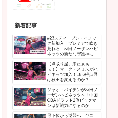
新着記事
#23スティーブン・イノッ
ク新加入！プレミアで吹き
荒れろ！秋田ノーザンハピ
ネッツの新たな守護神にな
るか
【点取り屋、来たぁぁ
ぁ！】マーク・スミスがハ
ピネッツ加入！18.6得点男
は秋田を変えるのか？
ジャオ・バイチンが秋田ノ
ーザンハピネッツへ！中国
CBAドラフト2位ビッグマ
ンは新戦力になるのか
最下位から逆襲へ！ヤニ