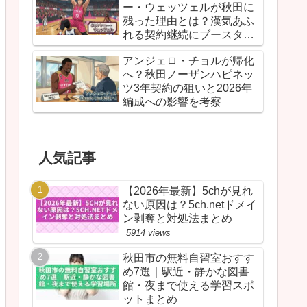
ー・ウェッツェルが秋田に
残った理由とは？漢気あふ
れる契約継続にブースター
が胸を熱くしたワケ
アンジェロ・チョルが帰化
へ？秋田ノーザンハピネッ
ツ3年契約の狙いと2026年
編成への影響を考察
人気記事
【2026年最新】5chが見れ
ない原因は？5ch.netドメイ
ン剥奪と対処法まとめ
5914 views
秋田市の無料自習室おすす
め7選｜駅近・静かな図書
館・夜まで使える学習スポ
ットまとめ