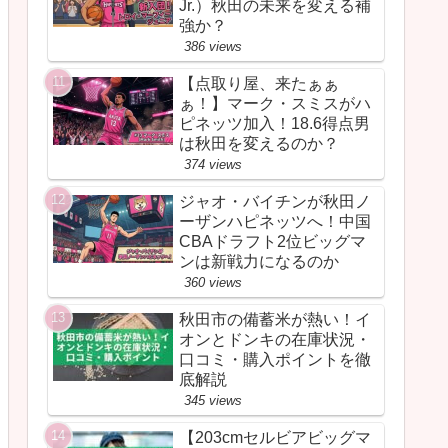
Jr.）秋田の未来を変える補
強か？
386 views
【点取り屋、来たぁぁ
ぁ！】マーク・スミスがハ
ピネッツ加入！18.6得点男
は秋田を変えるのか？
374 views
ジャオ・バイチンが秋田ノ
ーザンハピネッツへ！中国
CBAドラフト2位ビッグマ
ンは新戦力になるのか
360 views
秋田市の備蓄米が熱い！イ
オンとドンキの在庫状況・
口コミ・購入ポイントを徹
底解説
345 views
【203cmセルビアビッグマ