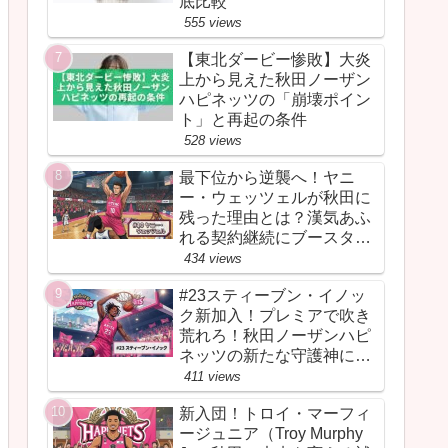
底比較
555 views
【東北ダービー惨敗】大炎
上から見えた秋田ノーザン
ハピネッツの「崩壊ポイン
ト」と再起の条件
528 views
最下位から逆襲へ！ヤニ
ー・ウェッツェルが秋田に
残った理由とは？漢気あふ
れる契約継続にブースター
が胸を熱くしたワケ
434 views
#23スティーブン・イノッ
ク新加入！プレミアで吹き
荒れろ！秋田ノーザンハピ
ネッツの新たな守護神にな
るか
411 views
新入団！トロイ・マーフィ
ージュニア（Troy Murphy