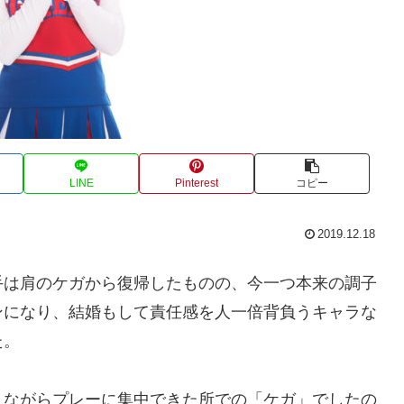
LINE
Pinterest
コピー
2019.12.18
手は肩のケガから復帰したものの、今一つ本来の調子
ンになり、結婚もして責任感を人一倍背負うキャラな
た。
えながらプレーに集中できた所での「ケガ」でしたの