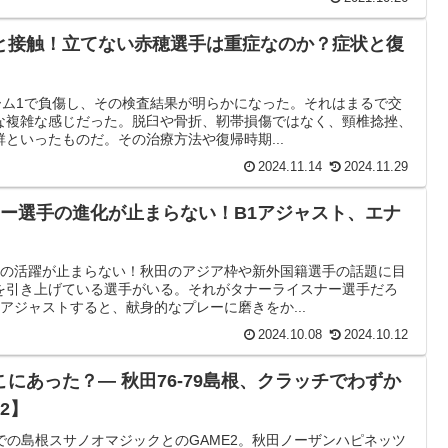
と接触！立てない赤穂選手は重症なのか？症状と復
ーム1で負傷し、その検査結果が明らかになった。それはまるで交
な複雑な感じだった。脱臼や骨折、靭帯損傷ではなく、頸椎捻挫、
といったものだ。その治療方法や復帰時期...
2024.11.14
2024.11.29
ナー選手の進化が止まらない！B1アジャスト、エナ
手の活躍が止まらない！秋田のアジア枠や新外国籍選手の話題に目
を引き上げている選手がいる。それがタナーライスナー選手だろ
アジャストすると、献身的なプレーに磨きをか...
2024.10.08
2024.10.12
にあった？— 秋田76-79島根、クラッチでわずか
2】
での島根スサノオマジックとのGAME2。秋田ノーザンハピネッツ