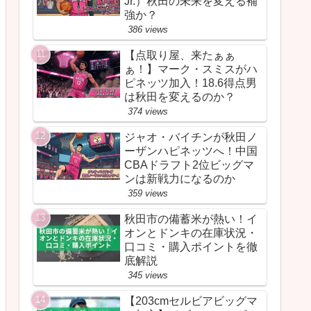
Jr.）秋田の未来を変える補
強か？
386 views
【点取り屋、来たぁぁ
ぁ！】マーク・スミスがハ
ピネッツ加入！18.6得点男
は秋田を変えるのか？
374 views
ジャオ・バイチンが秋田ノ
ーザンハピネッツへ！中国
CBAドラフト2位ビッグマ
ンは新戦力になるのか
359 views
秋田市の備蓄米が熱い！イ
オンとドンキの在庫状況・
口コミ・購入ポイントを徹
底解説
345 views
【203cmセルビアビッグマ