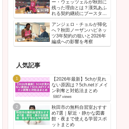
ー・ウェッツェルが秋田に
残った理由とは？漢気あふ
れる契約継続にブースター
が胸を熱くしたワケ
アンジェロ・チョルが帰化
へ？秋田ノーザンハピネッ
ツ3年契約の狙いと2026年
編成への影響を考察
人気記事
【2026年最新】5chが見れ
ない原因は？5ch.netドメイ
ン剥奪と対処法まとめ
5907 views
秋田市の無料自習室おすす
め7選｜駅近・静かな図書
館・夜まで使える学習スポ
ットまとめ