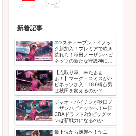
新着記事
#23スティーブン・イノッ
ク新加入！プレミアで吹き
荒れろ！秋田ノーザンハピ
ネッツの新たな守護神にな
るか
【点取り屋、来たぁぁ
ぁ！】マーク・スミスがハ
ピネッツ加入！18.6得点男
は秋田を変えるのか？
ジャオ・バイチンが秋田ノ
ーザンハピネッツへ！中国
CBAドラフト2位ビッグマ
ンは新戦力になるのか
最下位から逆襲へ！ヤニ