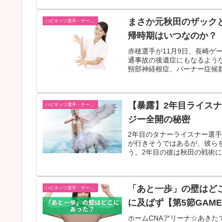
まさか元秋田のザック
ハピネッツ選手・チーム・ゲーム情報
帰時期はいつなのか？
赤穂選手が11月9日、長崎ゲ
通事故の後遺症にもなるよう
頸部神経根症、バーナー症候群
【暴露】2年目ライス
ハピネッツ選手・チーム・ゲーム情報
ジー全開の秘密
2年目のタナーライスナー選
が行きそうではあるが、彼ら
う。2年目の彼は秋田の戦術に
「あと一歩」の壁はどこ
ハピネッツ選手・チーム・ゲーム情報
に及ばず【第5節GAME
ホームCNAアリーナ☆あきた