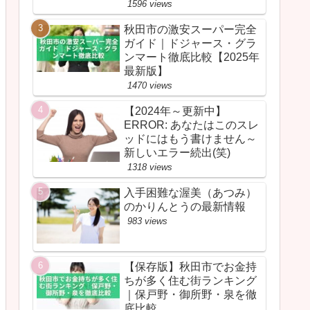
1596 views
秋田市の激安スーパー完全
ガイド｜ドジャース・グラ
ンマート徹底比較【2025年
最新版】
1470 views
【2024年～更新中】
ERROR: あなたはこのスレ
ッドにはもう書けません～
新しいエラー続出(笑)
1318 views
入手困難な渥美（あつみ）
のかりんとうの最新情報
983 views
【保存版】秋田市でお金持
ちが多く住む街ランキング
｜保戸野・御所野・泉を徹
底比較