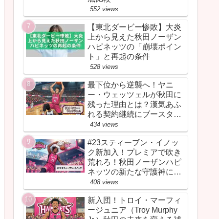
552 views
【東北ダービー惨敗】大炎
上から見えた秋田ノーザン
ハピネッツの「崩壊ポイン
ト」と再起の条件
528 views
最下位から逆襲へ！ヤニ
ー・ウェッツェルが秋田に
残った理由とは？漢気あふ
れる契約継続にブースター
が胸を熱くしたワケ
434 views
#23スティーブン・イノッ
ク新加入！プレミアで吹き
荒れろ！秋田ノーザンハピ
ネッツの新たな守護神にな
るか
408 views
新入団！トロイ・マーフィ
ージュニア（Troy Murphy