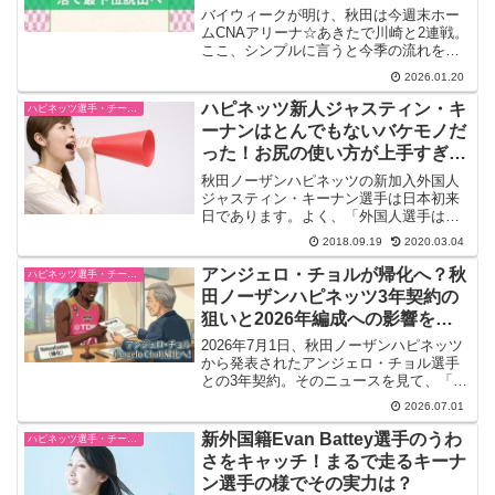
へ
バイウィークが明け、秋田は今週末ホー
ムCNAアリーナ☆あきたで川崎と2連戦。
ここ、シンプルに言うと今季の流れを変
える分岐点です。現状は最下位。苦し
2026.01.20
い。だけど、暗い材料ばかりではありま
せん。指揮官交代後はオフェンスが上向
ハピネッツ新人ジャスティン・キ
ハピネッツ選手・チーム・ゲーム情報
き、出番が少なかった選...
ーナンはとんでもないバケモノだ
った！お尻の使い方が上手すぎ
る！超絶テク披露
秋田ノーザンハピネッツの新加入外国人
ジャスティン・キーナン選手は日本初来
日であります。よく、「外国人選手は使
ってみないと評価が分からない」と聞か
2018.09.19
2020.03.04
れます。それもそもはず、いわゆる助っ
人でありますので、日本人選手にはな
アンジェロ・チョルが帰化へ？秋
ハピネッツ選手・チーム・ゲーム情報
い、フィジカルはもちろん、...
田ノーザンハピネッツ3年契約の
狙いと2026年編成への影響を考
察
2026年7月1日、秋田ノーザンハピネッツ
から発表されたアンジェロ・チョル選手
との3年契約。そのニュースを見て、「帰
化するって本当？」「今シーズンは試合
2026.07.01
に出られるの？」「チーム編成はどう変
わるの？」と気になったブースターも多
新外国籍Evan Battey選手のうわ
ハピネッツ選手・チーム・ゲーム情報
かったのではない...
さをキャッチ！まるで走るキーナ
ン選手の様でその実力は？