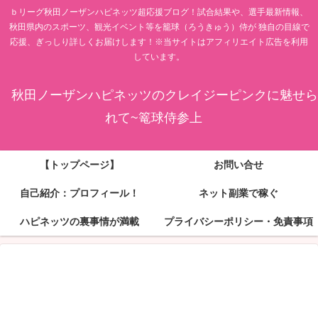
ｂリーグ秋田ノーザンハピネッツ超応援ブログ！試合結果や、選手最新情報、
秋田県内のスポーツ、観光イベント等を籠球（ろうきゅう）侍が 独自の目線で
応援、ぎっしり詳しくお届けします！※当サイトはアフィリエイト広告を利用
しています。
秋田ノーザンハピネッツのクレイジーピンクに魅せら
れて~篭球侍参上
【トップページ】
お問い合せ
自己紹介：プロフィール！
ネット副業で稼ぐ
ハピネッツの裏事情が満載
プライバシーポリシー・免責事項