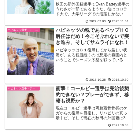
秋田の新外国籍選手でEvan Battey選手の
うわさが一部であるようだ。彼はコロラ
ド大で、大学リーグでの活躍しかない
が、プロデビューはまだのようだ。もし
2022.07.03
2025.11.04
も秋田にくるならば、日本がプロとして
のキャリアスタートになる。⇒外したら
ハピネッツの魂であるペップＨＣ
ハピネッツ選手・チーム・ゲーム情報
ごめんなさいで...
解任はだめ！今こそぶれないで突
き進み、そしてサムライになれ！
ハピネッツはＢ１復帰してから厳しい状
況が、ある程度続くのは想定の範囲内と
いうことでシーズン序盤を戦っているの
かもしれません。ですがここはプロの世
界で結果がすべて！ペップＨＣの存在が
Ｂ１、いいえ、日本バスケット界から消
え失せるのは計り知れない...
2018.10.28
2018.10.30
衝撃！コールビー選手は完治後契
ハピネッツ選手・チーム・ゲーム情報
約できない？プレーができず、移
籍も視野か？
現在コールビー選手は両膝蓋骨骨折のケ
ガからの復帰を目指し、リハビリの真っ
最中だ。そして現在の秋田の外国籍は3
人。衝撃のデビュー戦を飾った、グリン
2021.10.08
選手とアイバーソン選手だ。そしてデイ
ビス選手もBリーグにアジャストし、ファ