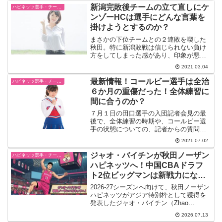
のチームは、富山、名古屋、北海道、新
新潟完敗後チームの立て直しにケ
ハピネッツ選手・チーム・ゲーム情報
潟、島根、横浜、...
ンゾーHCは選手にどんな言葉を
掛けようとするのか？
まさかの下位チームとの２連敗を喫した
秋田。特に新潟敗戦は信じられない負け
方をしてしまった感があり、印象が悪く
ダメージを引きずりそうで心配だ。確か
2021.03.04
に事実として受け入れることは大事だ
が、問題はそこからどうやって前を向い
最新情報！コールビー選手は全治
ハピネッツ選手・チーム・ゲーム情報
ていくか？による。「負けま...
６か月の重傷だった！全体練習に
間に合うのか？
７月１日の田口選手の入団記者会見の最
後で、全体練習の時期や、コールビー選
手の状態についての、記者からの質問
に、水野社長が答えた。全体連練習は７
2021.07.02
月５日から。全員ではないので、今も個
人の選手が軽いワークアウトはしてい
ジャオ・バイチンが秋田ノーザン
ハピネッツ選手・チーム・ゲーム情報
る。外国人選手はこれからで８...
ハピネッツへ！中国CBAドラフ
ト2位ビッグマンは新戦力になる
のか
2026-27シーズンへ向けて、秋田ノーザン
ハピネッツがアジア特別枠として獲得を
発表したジャオ・バイチン（Zhao
Baiqing）選手。「どんな経歴の選手な
2026.07.13
の？」「プレースタイルは？」「秋田の