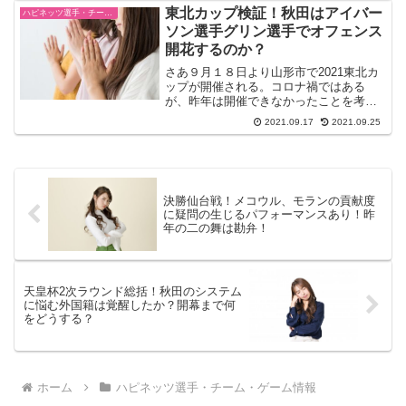
バスケに本当にフィットするの？」と気
東北カップ検証！秋田はアイバー
ハピネッツ選手・チーム・ゲーム情報
になって検...
ソン選手グリン選手でオフェンス
開花するのか？
さあ９月１８日より山形市で2021東北カ
ップが開催される。コロナ禍ではある
が、昨年は開催できなかったことを考え
ると本当に待ち遠しかったし、運営関係
2021.09.17
2021.09.25
者には敬意を表したい。さて秋田はシー
ドされて、１９日青森と仙台の勝者と対
戦する。おそらく仙台が...
決勝仙台戦！メコウル、モランの貢献度
に疑問の生じるパフォーマンスあり！昨
年の二の舞は勘弁！
天皇杯2次ラウンド総括！秋田のシステム
に悩む外国籍は覚醒したか？開幕まで何
をどうする？
ホーム
ハピネッツ選手・チーム・ゲーム情報