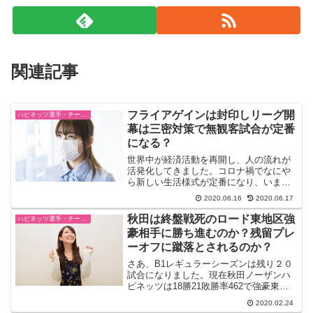
関連記事
フライアゲインは封印しリーグ開
ハピネッツ選手・チーム・ゲーム情報
幕は三密対策で無観客試合が定番
になる？
世界中が経済活動を再開し、人の流れが
活発化してきました。コロナ禍でなにや
ら新しい生活様式が定番になり、いまま
で当たり前だった、人の集まりそのもの
2020.06.16
2020.06.17
が大きくチェンジすることになりまし
た。三密対策という言葉も生まれて、芸
秋田は終盤戦死のロード東地区強
ハピネッツ選手・チーム・ゲーム情報
能やスポーツのイベントは一...
豪相手に勝ち進むのか？残留プレ
ーオフに蹴落とされるのか？
さあ、B1レギュラーシーズンは残り２０
試合になりました。現在秋田ノーザンハ
ピネッツは18勝21敗勝率462で強豪東地
区で５位！うーん地区格差はしようがな
2020.02.24
いものの、全体では秋田の成績よりも下