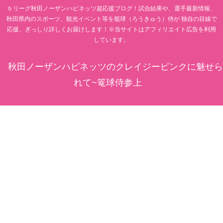
ｂリーグ秋田ノーザンハピネッツ超応援ブログ！試合結果や、選手最新情報、
秋田県内のスポーツ、観光イベント等を籠球（ろうきゅう）侍が 独自の目線で
応援、ぎっしり詳しくお届けします！※当サイトはアフィリエイト広告を利用
しています。
秋田ノーザンハピネッツのクレイジーピンクに魅せら
れて~篭球侍参上