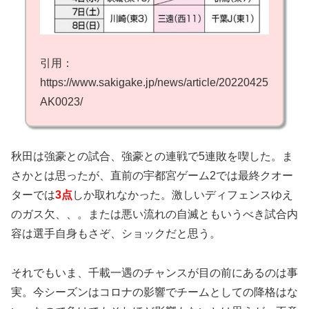
引用：
https://www.sakigake.jp/news/article/20220425
AK0023/
秋田は強豪との試合、強豪との連戦で5連敗を喫した。ま
さかとは思ったが、直前の宇都宮ゲーム2では最終クオー
ターでは
3点
しか取れなかった。激しいディフェンスゆえ
のガス欠、、。または悪い流れの自滅ともいうべき試合内
容は選手自身もさぞ、ショックだと思う。
それでもいま、千載一遇のチャンスが目の前にあるのは事
実。今シーズンはコロナの影響でチームとしての降格はな