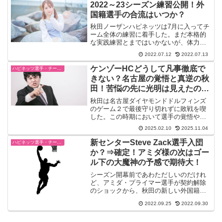
2022～23シーズン練習公開！外
国籍選手の合流はいつか？
秋田ノーザンハピネッツは7月に入ってチ
ーム全体の練習に着手した。まだ本格的
な実践練習とまではいかないが、体力つ
くり、筋トレ等で体を入念に鍛えに入っ
2022.07.12
2022.07.13
た。このバスケットに必要な筋肉を効率
よく鍛え、ケガに強い体を目指す。保岡
ケンゾーHCどうして凡事徹底で
ハピネッツ選手・チーム・ゲーム情報
選手、古川選手、外国籍...
きない？名古屋の覚悟と真逆の秋
田！苦悩の先に光明は見えたの
か？
秋田は名古屋ダイヤモンドドルフィンズ
のゲーム２で最後守り切れずに敗戦を喫
した。この時期において選手の覚悟やパ
フォーマンスに疑問を呈したケンゾーHC
2025.02.10
2025.11.04
が心境を吐露した。選手はCSへ行く気が
あるのか？前半、今村選手と斎藤選手の
新センターSteve Zack選手入団
ハピネッツ選手・チーム・ゲーム情報
ところで、やられた部...
か？⇒確定！アミダ様の次はゴー
ル下の大魔神の予感で期待大！
シーズン開幕前であわただしいのだけれ
ど、アミダ・プライマー選手が契約解除
のショックから、秋田の新しい外国籍選
手、センターにSteve Zackスティーブ
2022.09.25
2022.09.30
ン・ザック選入団の噂をキャッチした。
ウイキペディアによるとスティーブのは