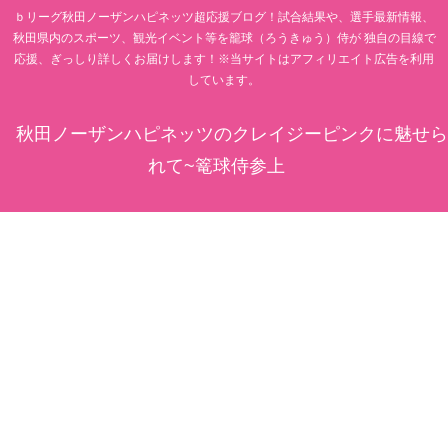
ｂリーグ秋田ノーザンハピネッツ超応援ブログ！試合結果や、選手最新情報、
秋田県内のスポーツ、観光イベント等を籠球（ろうきゅう）侍が 独自の目線で
応援、ぎっしり詳しくお届けします！※当サイトはアフィリエイト広告を利用
しています。
秋田ノーザンハピネッツのクレイジーピンクに魅せら
れて~篭球侍参上