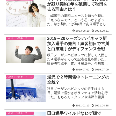
が残り契約1年を破棄して秋田を
去る理由とは？
川嶋選手の退団ニュースを知った時に
「えっなんで？」という思いがよぎっ
た。確か契約上は3年目であり選手として
は円熟期なのだ。2022～23シーズンは体
2023.06.10
2023.06.21
調不良で出遅れ、彼自身も今期のパフォ
ーマンスには納得していなかった。とり
2019～20シーズンハピネッツ新
ハピネッツ選手・チーム・ゲーム情報
わけ田口選手とは仲が...
加入選手の発言！練習初日で古川
と白濱選手がディフェンス合戦で
あわや？
秋田ノーザンハピネッツに新しく入団し
た４選手がそろって記者会見を開いた。
細谷将司選手、古川孝敏選手、今川友哲
選手、伊藤駿選手。昨シーズンとは違
2019.07.02
2019.07.09
い、なんとなくオーラを感じてしまうの
は、ロウキュウ侍だけでなないでしょ
湯沢で２時間雪中トレーニングの
ハピネッツ選手・チーム・ゲーム情報
う。いよいよ始まるのですね！...
全貌？
秋田ノーザンハピネッツの選手は１３
日、湯沢で雪かきボランティア活動を行
った。もちろんスタッフや湯沢市職員
と。小学生の通学路など２時間、汗を流
した。うーん、２時間ってすごいですよ
2021.01.15
2021.04.28
ね？雪かきは体力も使うけれど、頭もつ
田口選手ワイルドなヒゲ顔で
かます。除雪の方向や将来を考...
ハピネッツ選手・チーム・ゲーム情報