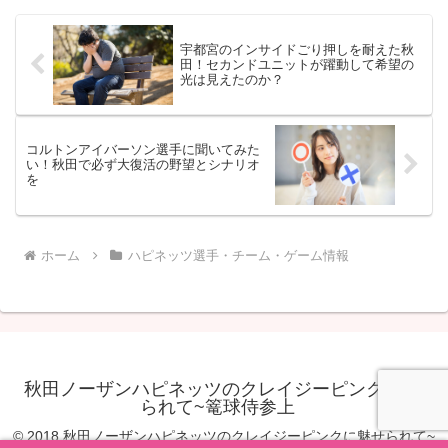
ずが「スティーブ...
宇都宮のインサイドごり押しを耐えた秋
田！セカンドユニットが躍動して希望の
光は見えたのか？
コルトンアイバーソン選手に聞いてみた
い！秋田で必ず大復活の野望とシナリオ
を
ホーム
ハピネッツ選手・チーム・ゲーム情報
秋田ノーザンハピネッツのクレイジーピンクに魅せ
られて~篭球侍参上
© 2018 秋田ノーザンハピネッツのクレイジーピンクに魅せられて~