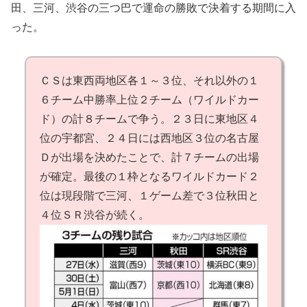
田、三河、渋谷の三つ巴で運命の勝敗で決着する期間に入
った。
ＣＳは東西両地区各１～３位、それ以外の１
６チーム中勝率上位２チーム（ワイルドカー
ド）の計８チームで争う。２３日に東地区４
位の宇都宮、２４日には西地区３位の名古屋
Ｄが出場を決めたことで、計７チームの出場
が確定。最後の１枠となるワイルドカード２
位は現段階で三河、１ゲーム差で３位秋田と
４位ＳＲ渋谷が続く。