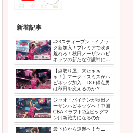
新着記事
#23スティーブン・イノッ
ク新加入！プレミアで吹き
荒れろ！秋田ノーザンハピ
ネッツの新たな守護神にな
るか
【点取り屋、来たぁぁ
ぁ！】マーク・スミスがハ
ピネッツ加入！18.6得点男
は秋田を変えるのか？
ジャオ・バイチンが秋田ノ
ーザンハピネッツへ！中国
CBAドラフト2位ビッグマ
ンは新戦力になるのか
最下位から逆襲へ！ヤニ