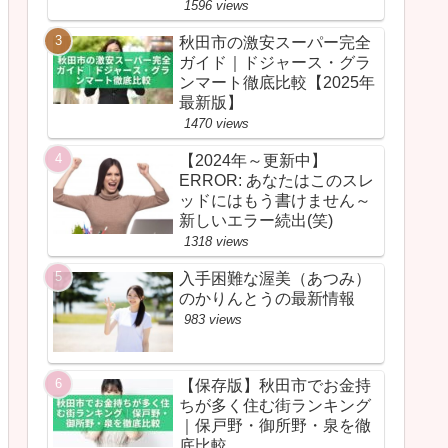
1596 views
秋田市の激安スーパー完全
ガイド｜ドジャース・グラ
ンマート徹底比較【2025年
最新版】
1470 views
【2024年～更新中】
ERROR: あなたはこのスレ
ッドにはもう書けません～
新しいエラー続出(笑)
1318 views
入手困難な渥美（あつみ）
のかりんとうの最新情報
983 views
【保存版】秋田市でお金持
ちが多く住む街ランキング
｜保戸野・御所野・泉を徹
底比較