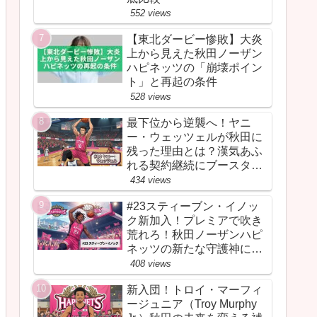
552 views
【東北ダービー惨敗】大炎
上から見えた秋田ノーザン
ハピネッツの「崩壊ポイン
ト」と再起の条件
528 views
最下位から逆襲へ！ヤニ
ー・ウェッツェルが秋田に
残った理由とは？漢気あふ
れる契約継続にブースター
が胸を熱くしたワケ
434 views
#23スティーブン・イノッ
ク新加入！プレミアで吹き
荒れろ！秋田ノーザンハピ
ネッツの新たな守護神にな
るか
408 views
新入団！トロイ・マーフィ
ージュニア（Troy Murphy