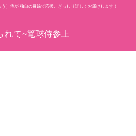
う）侍が 独自の目線で応援、ぎっしり詳しくお届けします！
られて~篭球侍参上