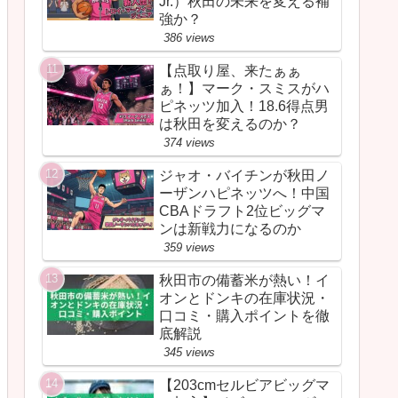
Jr.）秋田の未来を変える補
強か？
386 views
【点取り屋、来たぁぁ
ぁ！】マーク・スミスがハ
ピネッツ加入！18.6得点男
は秋田を変えるのか？
374 views
ジャオ・バイチンが秋田ノ
ーザンハピネッツへ！中国
CBAドラフト2位ビッグマ
ンは新戦力になるのか
359 views
秋田市の備蓄米が熱い！イ
オンとドンキの在庫状況・
口コミ・購入ポイントを徹
底解説
345 views
【203cmセルビアビッグマ