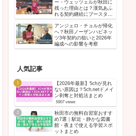
ー・ウェッツェルが秋田に
残った理由とは？漢気あふ
れる契約継続にブースター
が胸を熱くしたワケ
アンジェロ・チョルが帰化
へ？秋田ノーザンハピネッ
ツ3年契約の狙いと2026年
編成への影響を考察
人気記事
【2026年最新】5chが見れ
ない原因は？5ch.netドメイ
ン剥奪と対処法まとめ
5907 views
秋田市の無料自習室おすす
め7選｜駅近・静かな図書
館・夜まで使える学習スポ
ットまとめ