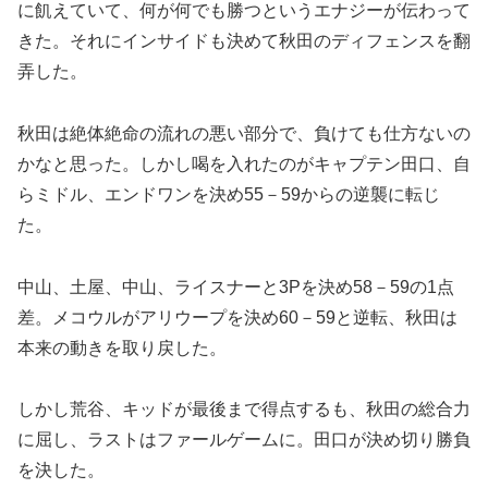
に飢えていて、何が何でも勝つというエナジーが伝わって
きた。それにインサイドも決めて秋田のディフェンスを翻
弄した。
秋田は絶体絶命の流れの悪い部分で、負けても仕方ないの
かなと思った。しかし喝を入れたのがキャプテン田口、自
らミドル、エンドワンを決め55－59からの逆襲に転じ
た。
中山、土屋、中山、ライスナーと3Pを決め58－59の1点
差。メコウルがアリウープを決め60－59と逆転、秋田は
本来の動きを取り戻した。
しかし荒谷、キッドが最後まで得点するも、秋田の総合力
に屈し、ラストはファールゲームに。田口が決め切り勝負
を決した。