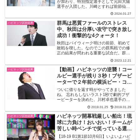
が加わり、特別指定選手として元田大陽
選手が入団した。川崎とすれば前節仙台
に連敗し秋田は長崎に連勝した。チーム
2024.01.27
の勢いに差があるが、試合巧者の川崎の
ゲームプランに注目だ。秋田はセンター
群馬は悪質ファールのストレス
ハピネッツ試合結果
不在をどうオフェンスやリ...
中、秋田は分厚い攻守で突き放し
成功！衝撃的な4クォータ！
秋田はバイウィーク明けの前節、初めて
敗戦を喫した。なのでこの群馬戦での修
正の結果が問われる重要な試合だ。群馬
には、ジョーンズ、辻、並里選手らがい
2023.12.21
てタレントぞろいだ。東地区4位の10勝11
敗。試合結果・速報2023-24 B1第13節12
【動画】ハピネッツの逆襲！コー
ハピネッツ試合結果
月2...
ルビー選手が残り３秒！ブザービ
ーターで２年前の横浜ビー・コル
セアーズに恩返し
ついに借りを返す時がやってきました
ね。 忘れもしないラスト1秒で劇的ブザ
ービーターを決めた、川村卓也選手の横
浜ビー・コルセアーズには絶対に負けら
2019.01.25
2019.01.29
れない二日間になります。今のハピネッ
ツがあるのは、ある意味あの対戦のおか
ハピネッツ開幕戦厳しい船出！琉
ハピネッツ試合結果
げかもしれませんが、ここ...
球に力負け！おいおい！チームが
苦しい時ベンチで笑っている選手
は誰だ！
【18-19 B1第1節10月6日】いよいよハピ