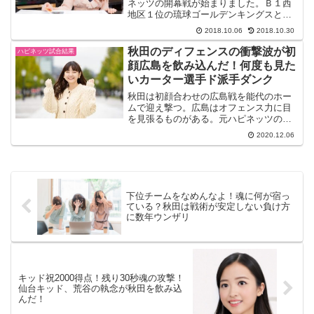
ネッツの開幕戦が始まりました。Ｂ１西
地区１位の琉球ゴールデンキングスとの
試合結果は７６対６８で敗戦となりまし
2018.10.06
2018.10.30
た。課題のディフェンスはある程度機能
するも、オフェンスに大きな課題を突き
秋田のディフェンスの衝撃波が初
ハピネッツ試合結果
付けられまし...
顔広島を飲み込んだ！何度も見た
いカーター選手ド派手ダンク
秋田は初顔合わせの広島戦を能代のホー
ムで迎え撃つ。広島はオフェンス力に目
を見張るものがある。元ハピネッツの谷
口選手も在籍中！トーマス・ケネディが
2020.12.06
帰化選手となったので、ケネディ選手、
エチェニケ選手のオンザコート３をいか
んなく発揮してくる。秋田...
下位チームをなめんなよ！魂に何が宿っ
ている？秋田は戦術が安定しない負け方
に数年ウンザリ
キッド祝2000得点！残り30秒魂の攻撃！
仙台キッド、荒谷の執念が秋田を飲み込
んだ！