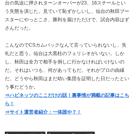
台の気迫に押されターンオーバーが23、16スチールとい
う失態を演じた。見ていて恥ずかしいし、仙台の秋田ブー
スターにやっとこさ、勝利を届けただけで、試合内容はず
さんだった。
こんなのでCSカムバックなんて言っていられないし、失
礼だと思う。仙台は大黒柱のフェリシオがいない。しか
し、秋田は全力で相手を倒しに行かなければいけないの
だ。それはいつも、何があってもだ。それがプロの由縁
だ。どうやら秋田はまだ幼い集団を証明した日だったとい
う事だどうか。
⇒ハピネッツのここだけの話！裏事情が満載の記事はこち
ら！
⇒サイト運営者紹介：一体誰や？！