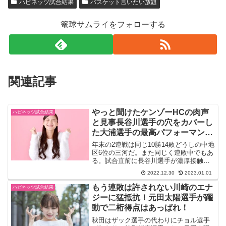
ハピネッツ試合結果
バスケット言いたい放題
篭球サムライをフォローする
関連記事
やっと聞けたケンゾーHCの肉声
ハピネッツ試合結果
と見事長谷川選手の穴をカバーし
た大浦選手の最高パフォーマン
ス！
年末の2連戦は同じ10勝14敗どうしの中地
区6位の三河だ。また同じく連敗中でもあ
る。試合直前に長谷川選手が濃厚接触者
により、欠場が決まった。田口選手がい
2022.12.30
2023.01.01
ない中、長谷川選手まで不在となる厳し
い状況に追い込まれた秋田は、満身創痍
もう連敗は許されない川崎のエナ
ハピネッツ試合結果
ではあるが、どん...
ジーに猛抵抗！元田太陽選手が躍
動で二桁得点はあっぱれ！
秋田はザック選手の代わりにチョル選手