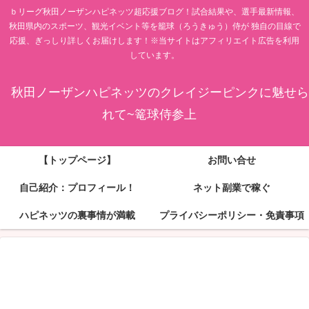
ｂリーグ秋田ノーザンハピネッツ超応援ブログ！試合結果や、選手最新情報、
秋田県内のスポーツ、観光イベント等を籠球（ろうきゅう）侍が 独自の目線で
応援、ぎっしり詳しくお届けします！※当サイトはアフィリエイト広告を利用
しています。
秋田ノーザンハピネッツのクレイジーピンクに魅せら
れて~篭球侍参上
【トップページ】
お問い合せ
自己紹介：プロフィール！
ネット副業で稼ぐ
ハピネッツの裏事情が満載
プライバシーポリシー・免責事項