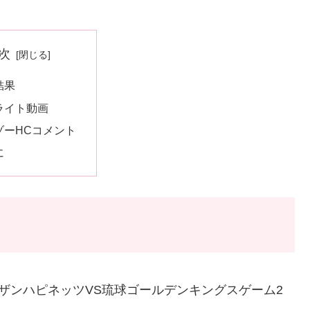
次
結果
ライト動画
ゾーHCコメント
に
田ノーザンハピネッツVS琉球ゴールデンキングスゲーム2