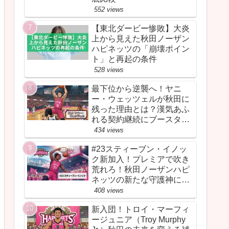
552 views
【東北ダービー惨敗】大炎
上から見えた秋田ノーザン
ハピネッツの「崩壊ポイン
ト」と再起の条件
528 views
最下位から逆襲へ！ヤニ
ー・ウェッツェルが秋田に
残った理由とは？漢気あふ
れる契約継続にブースター
が胸を熱くしたワケ
434 views
#23スティーブン・イノッ
ク新加入！プレミアで吹き
荒れろ！秋田ノーザンハピ
ネッツの新たな守護神にな
るか
408 views
新入団！トロイ・マーフィ
ージュニア（Troy Murphy