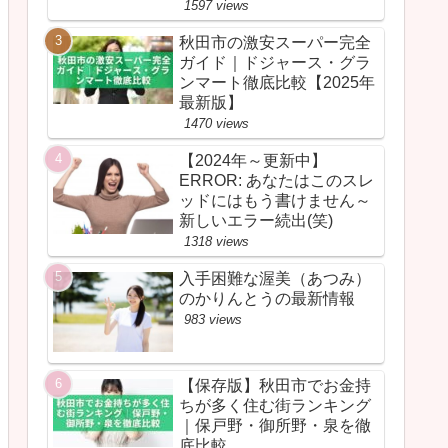
1597 views
秋田市の激安スーパー完全
ガイド｜ドジャース・グラ
ンマート徹底比較【2025年
最新版】
1470 views
【2024年～更新中】
ERROR: あなたはこのスレ
ッドにはもう書けません～
新しいエラー続出(笑)
1318 views
入手困難な渥美（あつみ）
のかりんとうの最新情報
983 views
【保存版】秋田市でお金持
ちが多く住む街ランキング
｜保戸野・御所野・泉を徹
底比較