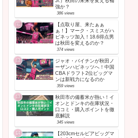
Jr.）秋田の未来を変える補
強か？
386 views
【点取り屋、来たぁぁ
ぁ！】マーク・スミスがハ
ピネッツ加入！18.6得点男
は秋田を変えるのか？
374 views
ジャオ・バイチンが秋田ノ
ーザンハピネッツへ！中国
CBAドラフト2位ビッグマ
ンは新戦力になるのか
359 views
秋田市の備蓄米が熱い！イ
オンとドンキの在庫状況・
口コミ・購入ポイントを徹
底解説
345 views
【203cmセルビアビッグマ