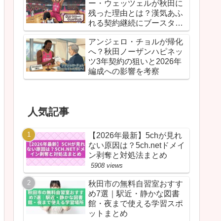
ー・ウェッツェルが秋田に
残った理由とは？漢気あふ
れる契約継続にブースター
が胸を熱くしたワケ
アンジェロ・チョルが帰化
へ？秋田ノーザンハピネッ
ツ3年契約の狙いと2026年
編成への影響を考察
人気記事
【2026年最新】5chが見れ
ない原因は？5ch.netドメイ
ン剥奪と対処法まとめ
5908 views
秋田市の無料自習室おすす
め7選｜駅近・静かな図書
館・夜まで使える学習スポ
ットまとめ