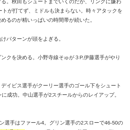
ける。秋田もシュートまでいくのだが、リングに嫌わ
ートが打てず、ミドルも決まらない。時々アタックを
決めるのが精いっぱいの時間帯が続いた。
負けパターンが頭をよぎる。
ンクを決める。小野寺線そゅが３P,伊藤選手がやり
、デイビス選手がクーリー選手のゴール下をシュート
ランに成功。中山選手が2スチールからのレイアップ。
ン選手はファール4。グリン選手の2スローで46-50の