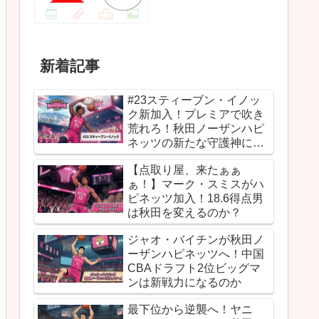
新着記事
#23スティーブン・イノッ
ク新加入！プレミアで吹き
荒れろ！秋田ノーザンハピ
ネッツの新たな守護神にな
るか
【点取り屋、来たぁぁ
ぁ！】マーク・スミスがハ
ピネッツ加入！18.6得点男
は秋田を変えるのか？
ジャオ・バイチンが秋田ノ
ーザンハピネッツへ！中国
CBAドラフト2位ビッグマ
ンは新戦力になるのか
最下位から逆襲へ！ヤニ