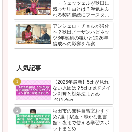
ー・ウェッツェルが秋田に
残った理由とは？漢気あふ
れる契約継続にブースター
が胸を熱くしたワケ
アンジェロ・チョルが帰化
へ？秋田ノーザンハピネッ
ツ3年契約の狙いと2026年
編成への影響を考察
人気記事
【2026年最新】5chが見れ
ない原因は？5ch.netドメイ
ン剥奪と対処法まとめ
5913 views
秋田市の無料自習室おすす
め7選｜駅近・静かな図書
館・夜まで使える学習スポ
ットまとめ