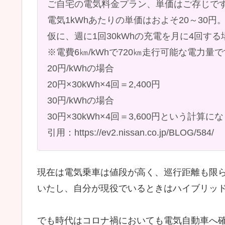
ご自宅の電気料金プラン、単価はご存じで
電気1kWhあたりの単価はおよそ20～30円
仮に、週に1回30kWhの充電を月に4回する場
※電費6㎞/kWhで720㎞走行可能な電力量
20円/kWhの場合
20円×30kWh×4回＝2,400円
30円/kWhの場合
30円×30kWh×4回＝3,600円という計算に
引用：https://ev2.nissan.co.jp/BLOG/584/
現在は電気乗車は値段が高く、巡行距離も限
いたし、自分が現役でいるときはハイブリッ
でも時代はコロナ禍においても電気自動車へ