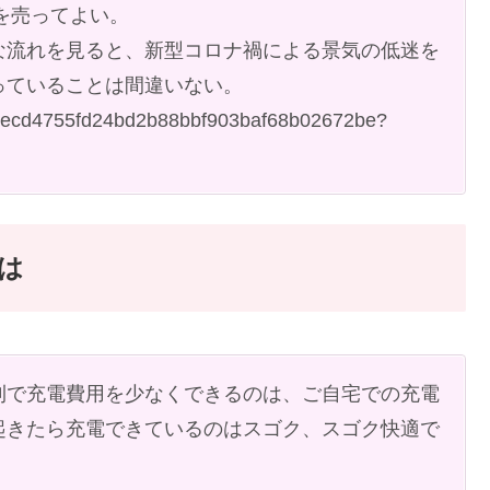
を売ってよい。
な流れを見ると、新型コロナ禍による景気の低迷を
っていることは間違いない。
6becd4755fd24bd2b88bbf903baf68b02672be?
は
利で充電費用を少なくできるのは、ご自宅での充電
起きたら充電できているのはスゴク、スゴク快適で