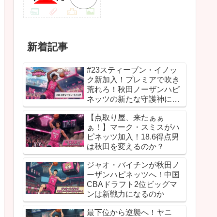
新着記事
#23スティーブン・イノッ
ク新加入！プレミアで吹き
荒れろ！秋田ノーザンハピ
ネッツの新たな守護神にな
るか
【点取り屋、来たぁぁ
ぁ！】マーク・スミスがハ
ピネッツ加入！18.6得点男
は秋田を変えるのか？
ジャオ・バイチンが秋田ノ
ーザンハピネッツへ！中国
CBAドラフト2位ビッグマ
ンは新戦力になるのか
最下位から逆襲へ！ヤニ