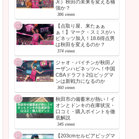
Jr.）秋田の未来を変える補
強か？
386 views
【点取り屋、来たぁぁ
ぁ！】マーク・スミスがハ
ピネッツ加入！18.6得点男
は秋田を変えるのか？
374 views
ジャオ・バイチンが秋田ノ
ーザンハピネッツへ！中国
CBAドラフト2位ビッグマ
ンは新戦力になるのか
360 views
秋田市の備蓄米が熱い！イ
オンとドンキの在庫状況・
口コミ・購入ポイントを徹
底解説
345 views
【203cmセルビアビッグマ