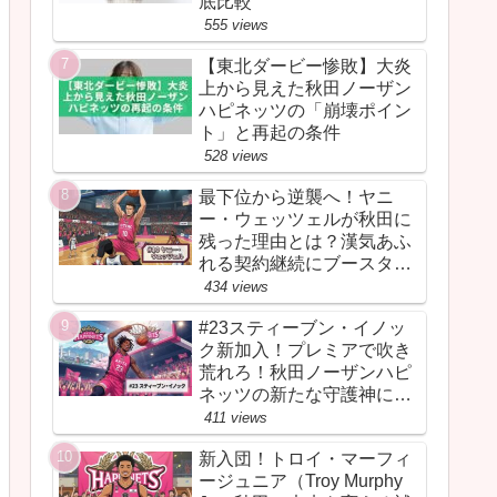
底比較
555 views
【東北ダービー惨敗】大炎
上から見えた秋田ノーザン
ハピネッツの「崩壊ポイン
ト」と再起の条件
528 views
最下位から逆襲へ！ヤニ
ー・ウェッツェルが秋田に
残った理由とは？漢気あふ
れる契約継続にブースター
が胸を熱くしたワケ
434 views
#23スティーブン・イノッ
ク新加入！プレミアで吹き
荒れろ！秋田ノーザンハピ
ネッツの新たな守護神にな
るか
411 views
新入団！トロイ・マーフィ
ージュニア（Troy Murphy