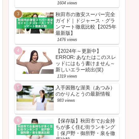
1604 views
秋田市の激安スーパー完全
ガイド｜ドジャース・グラ
ンマート徹底比較【2025年
最新版】
1476 views
【2024年～更新中】
ERROR: あなたはこのスレ
ッドにはもう書けません～
新しいエラー続出(笑)
1319 views
入手困難な渥美（あつみ）
のかりんとうの最新情報
983 views
【保存版】秋田市でお金持
ちが多く住む街ランキング
｜保戸野・御所野・泉を徹