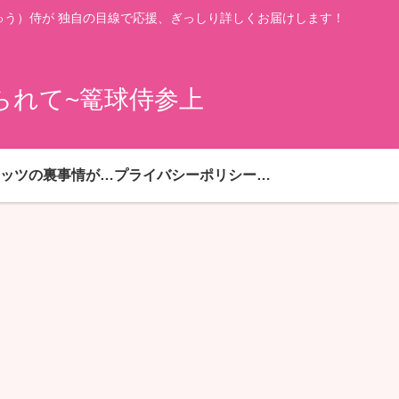
う）侍が 独自の目線で応援、ぎっしり詳しくお届けします！
られて~篭球侍参上
ハピネッツの裏事情が満載
プライバシーポリシー・免責事項